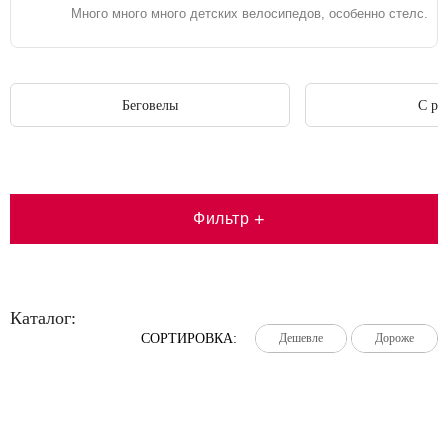
Много много много детских велосипедов, особенно
стелс
.
Беговелы
C ру
Фильтр
+
Каталог:
СОРТИРОВКА:
Дешевле
Дешевле
Дешевле
Дороже
Дороже
Дороже
Большая распродажа!