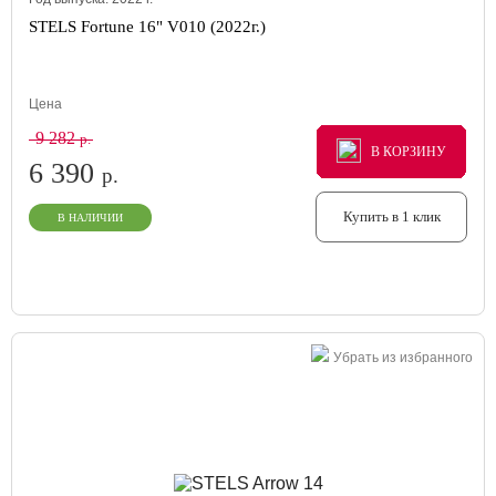
STELS Fortune 16" V010 (2022г.)
Цена
9 282
р.
В КОРЗИНУ
В КОРЗИНУ
В КОРЗИНУ
6 390
р.
Купить в 1 клик
В НАЛИЧИИ
Убрать из избранного