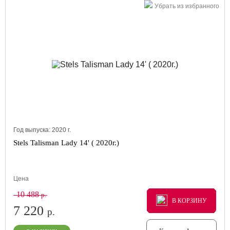
Убрать из избранного
Год выпуска:
2020
г.
Stels Talisman Lady 14' ( 2020г.)
Цена
10 488
р.
В КОРЗИНУ
В КОРЗИНУ
В КОРЗИНУ
7 220
р.