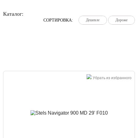
Каталог:
СОРТИРОВКА:
Дешевле
Дешевле
Дешевле
Дороже
Дороже
Дороже
Большая распродажа!
Убрать из избранного