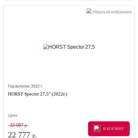
Убрать из избранного
Год выпуска:
2022
г.
HORST Spector 27,5" (2022г.)
Цена
33 087
р.
В КОРЗИНУ
В КОРЗИНУ
В КОРЗИНУ
22 777
р.