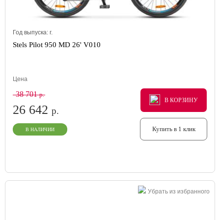
Год выпуска:
г.
Stels Pilot 950 MD 26' V010
Цена
38 701
р.
В КОРЗИНУ
В КОРЗИНУ
В КОРЗИНУ
26 642
р.
Купить в 1 клик
В НАЛИЧИИ
Убрать из избранного