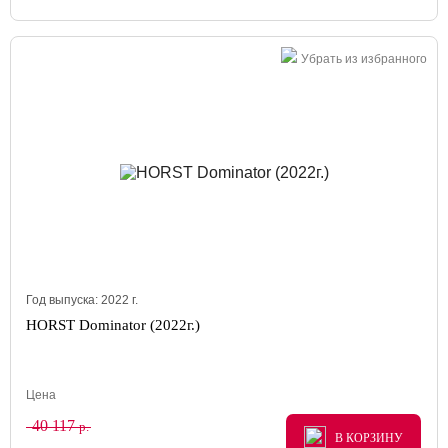
Убрать из избранного
Год выпуска:
2022
г.
HORST Dominator (2022г.)
Цена
40 117
р.
В КОРЗИНУ
В КОРЗИНУ
В КОРЗИНУ