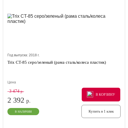
Год выпуска:
2018
г.
Trix CT-85 серо/зеленый (рама сталь/колеса пластик)
Цена
3 474
р.
В КОРЗИНУ
В КОРЗИНУ
В КОРЗИНУ
2 392
р.
Купить в 1 клик
В НАЛИЧИИ