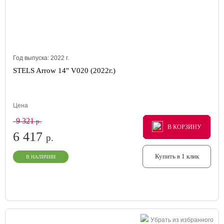
Год выпуска:
2022
г.
STELS Arrow 14" V020 (2022г.)
Цена
9 321
р.
В КОРЗИНУ
В КОРЗИНУ
В КОРЗИНУ
6 417
р.
Купить в 1 клик
В НАЛИЧИИ
Убрать из избранного