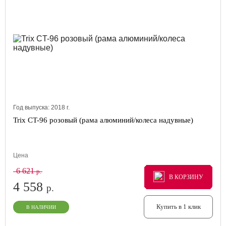
Год выпуска:
2018
г.
Trix CT-96 розовый (рама алюминий/колеса надувные)
Цена
6 621
р.
В КОРЗИНУ
В КОРЗИНУ
В КОРЗИНУ
4 558
р.
Купить в 1 клик
В НАЛИЧИИ