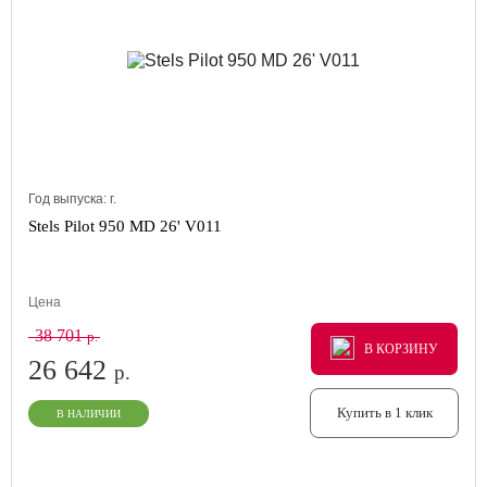
Год выпуска:
г.
Stels Pilot 950 MD 26' V011
Цена
38 701
р.
В КОРЗИНУ
В КОРЗИНУ
В КОРЗИНУ
26 642
р.
Купить в 1 клик
В НАЛИЧИИ