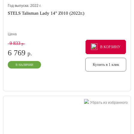
Год выпуска:
2022
г.
STELS Talisman Lady 14" Z010 (2022г.)
Цена
9 833
р.
В КОРЗИНУ
В КОРЗИНУ
В КОРЗИНУ
6 769
р.
Купить в 1 клик
В НАЛИЧИИ
Убрать из избранного