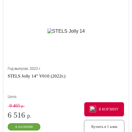
Год выпуска:
2022
г.
STELS Jolly 14" V010 (2022г.)
Цена
9 465
р.
В КОРЗИНУ
В КОРЗИНУ
В КОРЗИНУ
6 516
р.
Купить в 1 клик
В НАЛИЧИИ