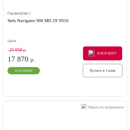
Год выпуска:
г.
Stels Navigator 900 MD 29' F010
Цена
25 958
р.
В КОРЗИНУ
В КОРЗИНУ
В КОРЗИНУ
17 870
р.
Купить в 1 клик
В НАЛИЧИИ
Убрать из избранного