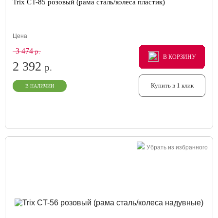
Trix CT-85 розовый (рама сталь/колеса пластик)
Цена
3 474
р.
В КОРЗИНУ
В КОРЗИНУ
В КОРЗИНУ
2 392
р.
Купить в 1 клик
В НАЛИЧИИ
Убрать из избранного