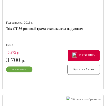
Год выпуска:
2018
г.
Trix CT-56 розовый (рама сталь/колеса надувные)
Цена
5 375
р.
В КОРЗИНУ
В КОРЗИНУ
В КОРЗИНУ
3 700
р.
Купить в 1 клик
В НАЛИЧИИ
Убрать из избранного