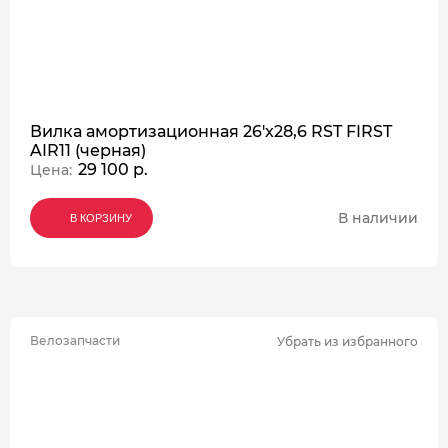
Вилка амортизационная 26'х28,6 RST FIRST
AIR11 (черная)
29 100 р.
Цена:
В наличии
В КОРЗИНУ
В КОРЗИНУ
В КОРЗИНУ
Велозапчасти
Убрать из избранного