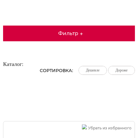
Фильтр
+
Каталог:
СОРТИРОВКА:
Дешевле
Дешевле
Дешевле
Дороже
Дороже
Дороже
Большая распродажа!
Убрать из избранного