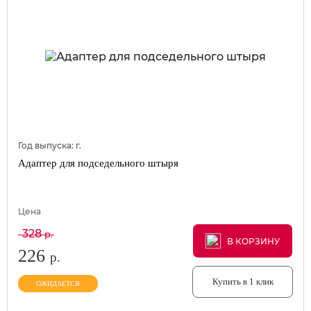
Год выпуска:
г.
Адаптер для подседельного штыря
Цена
328
р.
В КОРЗИНУ
В КОРЗИНУ
В КОРЗИНУ
226
р.
Купить в 1 клик
ОЖИДАЕТСЯ