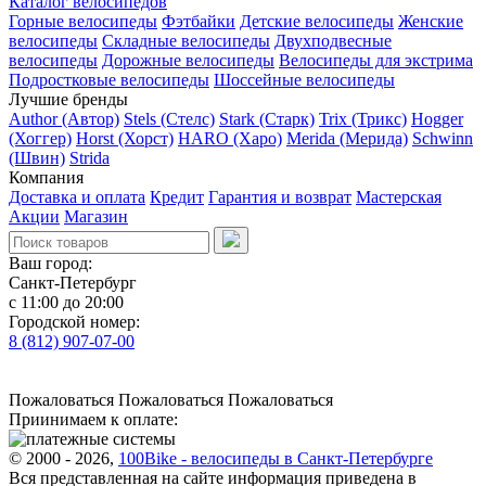
Каталог велосипедов
Горные велосипеды
Фэтбайки
Детские велосипеды
Женские
велосипеды
Складные велосипеды
Двухподвесные
велосипеды
Дорожные велосипеды
Велосипеды для экстрима
Подростковые велосипеды
Шоссейные велосипеды
Лучшие бренды
Author (Автор)
Stels (Стелс)
Stark (Старк)
Trix (Трикс)
Hogger
(Хоггер)
Horst (Хорст)
HARO (Харо)
Merida (Мерида)
Schwinn
(Швин)
Strida
Компания
Доставка и оплата
Кредит
Гарантия и возврат
Мастерская
Акции
Магазин
Ваш город:
Санкт-Петербург
с 11:00 до 20:00
Городской номер:
8 (812) 907-07-00
Пожаловаться
Пожаловаться
Пожаловаться
Приинимаем к оплате:
© 2000 - 2026,
100Bike - велосипеды в Санкт-Петербурге
Вся представленная на сайте информация приведена в