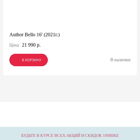
Author Bello 16' (2021г.)
21 990 р.
Цена:
В наличии
В КОРЗИНУ
В КОРЗИНУ
В КОРЗИНУ
БУДЬТЕ В КУРСЕ ВСЕХ АКЦИЙ И СКИДОК 100BIKE