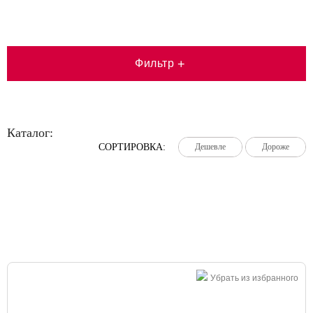
Фильтр
+
Каталог:
СОРТИРОВКА:
Дешевле
Дешевле
Дешевле
Дороже
Дороже
Дороже
Большая распродажа!
Убрать из избранного