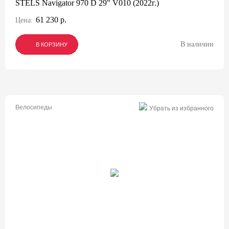
STELS Navigator 970 D 29" V010 (2022г.)
61 230 р.
Цена:
В наличии
В КОРЗИНУ
В КОРЗИНУ
В КОРЗИНУ
Велосипеды
Убрать из избранного