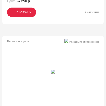
24 690 р.
Цена:
В наличии
В КОРЗИНУ
В КОРЗИНУ
В КОРЗИНУ
Велоаксессуары
Убрать из избранного