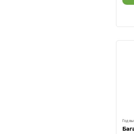
Год вы
Баг