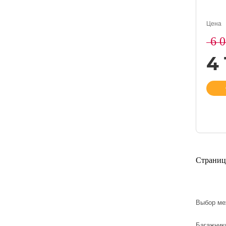
Цена
6 
4
Страниц
Выбор меж
Багажник