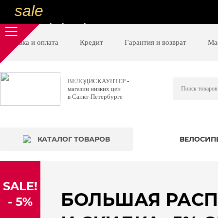
sale
special price
sale
Доставка и оплата
Кредит
Гарантия и возврат
Ма
ну очень
низкие цены
ВЕЛОДИСКАУНТЕР -
магазин низких цен
вот дешево
в Санкт-Петербурге
sale
special price
КАТАЛОГ ТОВАРОВ
ВЕЛОСИП
sale
дешевле уже не будет
SALE!
sale
БОЛЬШАЯ РАС
- 5%
надо брать