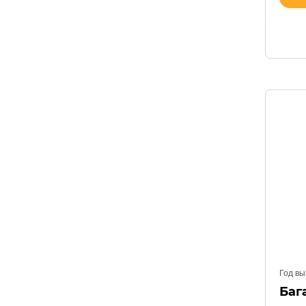
Год вы
Баг