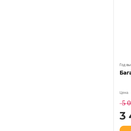
Год вы
Баг
Цена
5 
3