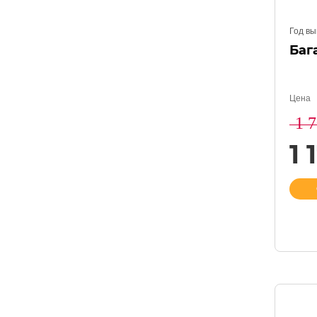
Год вы
Баг
Цена
1 
1 