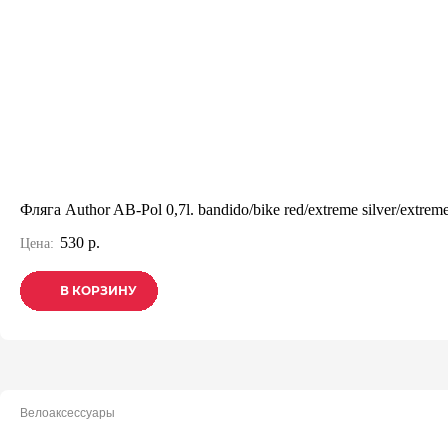
Фляга Author AB-Pol 0,7l. bandido/bike red/extreme silver/extreme
530 р.
Цена:
В КОРЗИНУ
В КОРЗИНУ
В КОРЗИНУ
Велоаксессуары