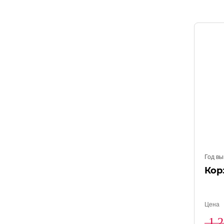
Год вы
Кор
Цена
1 