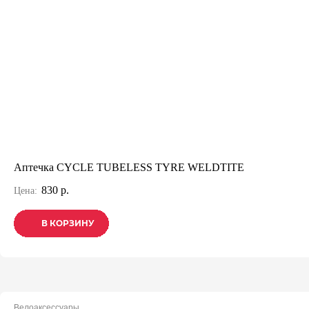
Аптечка CYCLE TUBELESS TYRE WELDTITE
830 р.
Цена:
В КОРЗИНУ
В КОРЗИНУ
В КОРЗИНУ
Велоаксессуары