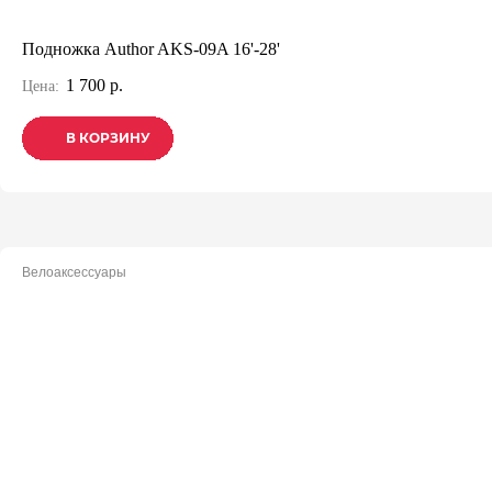
Подножка Author AKS-09A 16'-28'
1 700 р.
Цена:
В КОРЗИНУ
В КОРЗИНУ
В КОРЗИНУ
Велоаксессуары