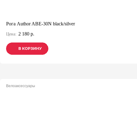
Рога Author ABE-30N black/silver
2 180 р.
Цена:
В КОРЗИНУ
В КОРЗИНУ
В КОРЗИНУ
Велоаксессуары