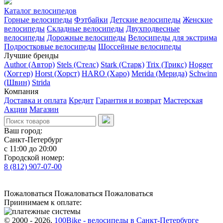
Каталог велосипедов
Горные велосипеды
Фэтбайки
Детские велосипеды
Женские
велосипеды
Складные велосипеды
Двухподвесные
велосипеды
Дорожные велосипеды
Велосипеды для экстрима
Подростковые велосипеды
Шоссейные велосипеды
Лучшие бренды
Author (Автор)
Stels (Стелс)
Stark (Старк)
Trix (Трикс)
Hogger
(Хоггер)
Horst (Хорст)
HARO (Харо)
Merida (Мерида)
Schwinn
(Швин)
Strida
Компания
Доставка и оплата
Кредит
Гарантия и возврат
Мастерская
Акции
Магазин
Ваш город:
Санкт-Петербург
с 11:00 до 20:00
Городской номер:
8 (812) 907-07-00
Пожаловаться
Пожаловаться
Пожаловаться
Приинимаем к оплате:
© 2000 - 2026,
100Bike - велосипеды в Санкт-Петербурге