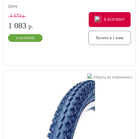
Цена
1 573
р.
В КОРЗИНУ
В КОРЗИНУ
В КОРЗИНУ
1 083
р.
Купить в 1 клик
В НАЛИЧИИ
Убрать из избранного