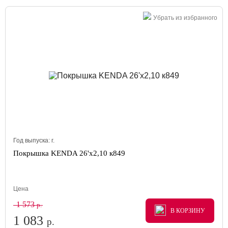
Убрать из избранного
Год выпуска:
г.
Покрышка KENDA 26'х2,10 к849
Цена
1 573
р.
В КОРЗИНУ
В КОРЗИНУ
В КОРЗИНУ
1 083
р.