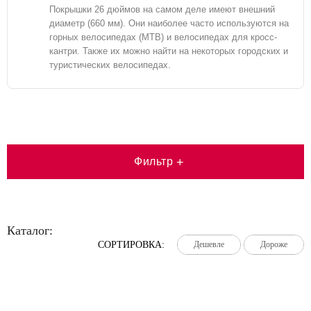
Покрышки 26 дюймов на самом деле имеют внешний
диаметр (660 мм). Они наиболее часто используются на
горных велосипедах (MTB) и велосипедах для кросс-
кантри. Также их можно найти на некоторых городских и
туристических велосипедах.
Фильтр
+
Каталог:
СОРТИРОВКА:
Дешевле
Дешевле
Дешевле
Дороже
Дороже
Дороже
Большая распродажа!