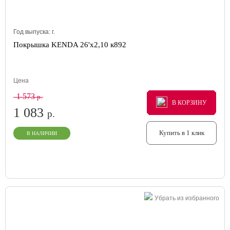
Год выпуска:
г.
Покрышка KENDA 26'х2,10 к892
Цена
1 573
р.
В КОРЗИНУ
В КОРЗИНУ
В КОРЗИНУ
1 083
р.
Купить в 1 клик
В НАЛИЧИИ
Убрать из избранного