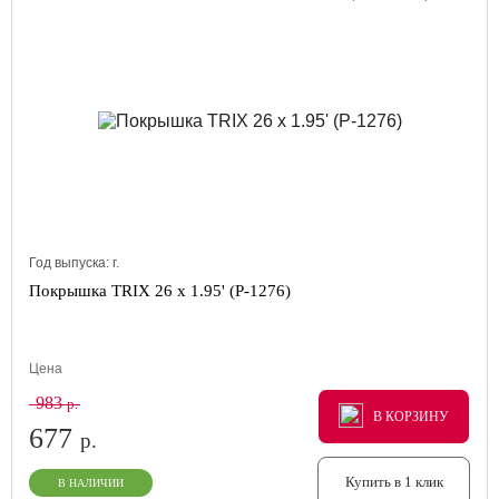
Год выпуска:
г.
Покрышка TRIX 26 x 1.95' (P-1276)
Цена
983
р.
В КОРЗИНУ
В КОРЗИНУ
В КОРЗИНУ
677
р.
Купить в 1 клик
В НАЛИЧИИ