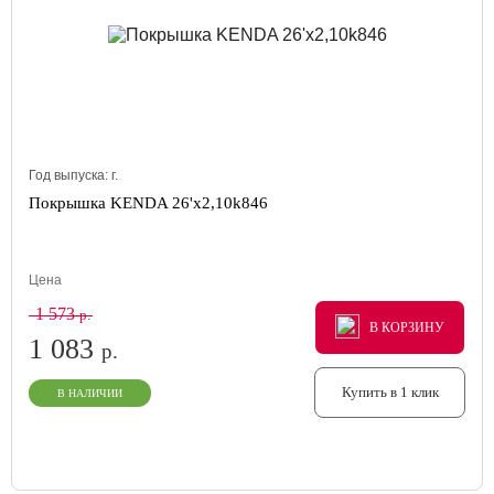
Год выпуска:
г.
Покрышка KENDA 26'х2,10k846
Цена
1 573
р.
В КОРЗИНУ
В КОРЗИНУ
В КОРЗИНУ
1 083
р.
Купить в 1 клик
В НАЛИЧИИ