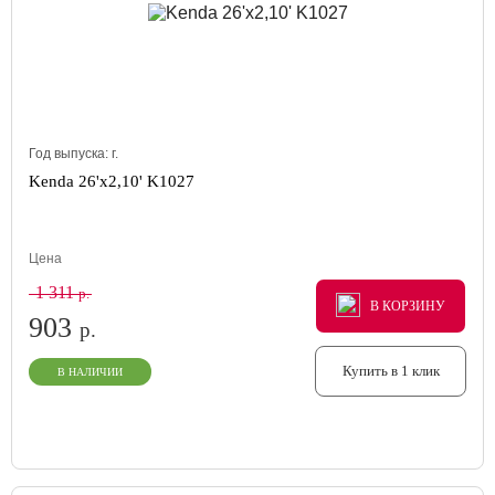
Год выпуска:
г.
Kenda 26'x2,10' K1027
Цена
1 311
р.
В КОРЗИНУ
В КОРЗИНУ
В КОРЗИНУ
903
р.
Купить в 1 клик
В НАЛИЧИИ