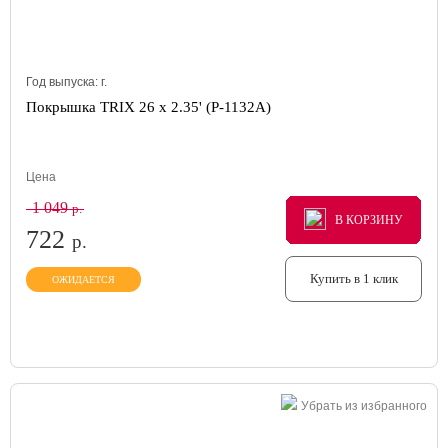
Год выпуска:
г.
Покрышка TRIX 26 x 2.35' (P-1132A)
Цена
1 049
р.
В КОРЗИНУ
В КОРЗИНУ
В КОРЗИНУ
722
р.
Купить в 1 клик
ОЖИДАЕТСЯ
Убрать из избранного