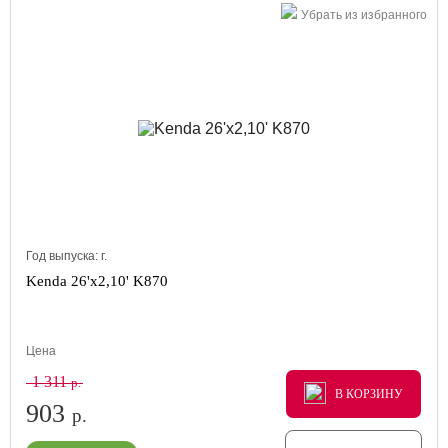
Убрать из избранного
Год выпуска:
г.
Kenda 26'x2,10' K870
Цена
1 311
р.
В КОРЗИНУ
В КОРЗИНУ
В КОРЗИНУ
903
р.