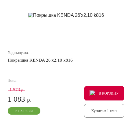
Год выпуска:
г.
Покрышка KENDA 26'х2,10 k816
Цена
1 573
р.
В КОРЗИНУ
В КОРЗИНУ
В КОРЗИНУ
1 083
р.
Купить в 1 клик
В НАЛИЧИИ