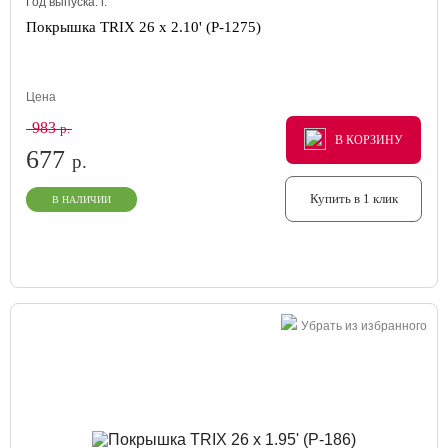
Год выпуска:
г.
Покрышка TRIX 26 x 2.10' (P-1275)
Цена
983
р.
В КОРЗИНУ
В КОРЗИНУ
В КОРЗИНУ
677
р.
Купить в 1 клик
В НАЛИЧИИ
Убрать из избранного