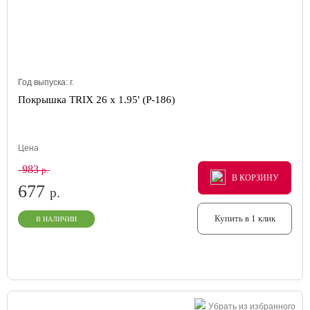
Год выпуска:
г.
Покрышка TRIX 26 x 1.95' (P-186)
Цена
983
р.
В КОРЗИНУ
В КОРЗИНУ
В КОРЗИНУ
677
р.
Купить в 1 клик
В НАЛИЧИИ
Убрать из избранного