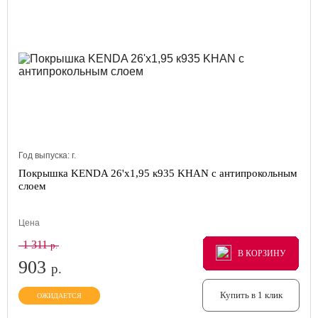
Год выпуска:
г.
Покрышка KENDA 26'х1,95 к935 KHAN с антипрокольным
слоем
Цена
1 311
р.
В КОРЗИНУ
В КОРЗИНУ
В КОРЗИНУ
903
р.
Купить в 1 клик
ОЖИДАЕТСЯ