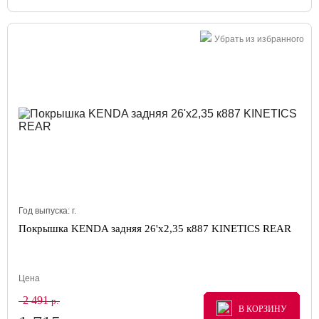
Убрать из избранного
Год выпуска:
г.
Покрышка KENDA задняя 26'х2,35 к887 KINETICS REAR
Цена
2 491
р.
В КОРЗИНУ
В КОРЗИНУ
В КОРЗИНУ