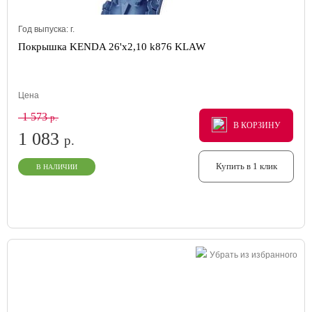
Год выпуска:
г.
Покрышка KENDA 26'х2,10 k876 KLAW
Цена
1 573
р.
В КОРЗИНУ
В КОРЗИНУ
В КОРЗИНУ
1 083
р.
Купить в 1 клик
В НАЛИЧИИ
Убрать из избранного