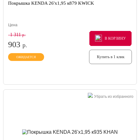
Покрышка KENDA 26'х1,95 к879 KWICK
Цена
1 311
р.
В КОРЗИНУ
В КОРЗИНУ
В КОРЗИНУ
903
р.
Купить в 1 клик
ОЖИДАЕТСЯ
Убрать из избранного