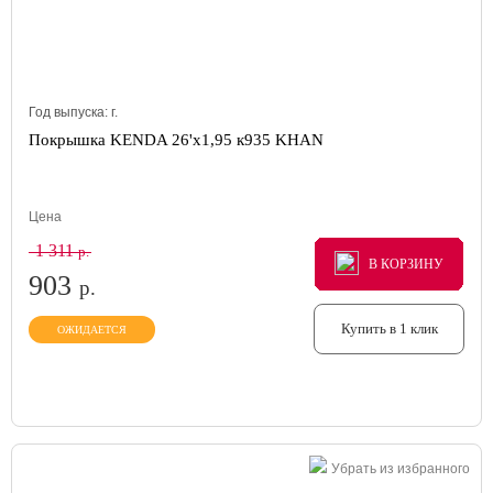
Год выпуска:
г.
Покрышка KENDA 26'х1,95 к935 KHAN
Цена
1 311
р.
В КОРЗИНУ
В КОРЗИНУ
В КОРЗИНУ
903
р.
Купить в 1 клик
ОЖИДАЕТСЯ
Убрать из избранного