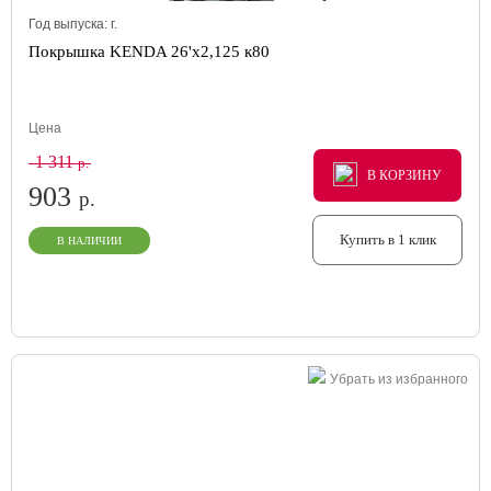
Год выпуска:
г.
Покрышка KENDA 26'х2,125 к80
Цена
1 311
р.
В КОРЗИНУ
В КОРЗИНУ
В КОРЗИНУ
903
р.
Купить в 1 клик
В НАЛИЧИИ
Убрать из избранного