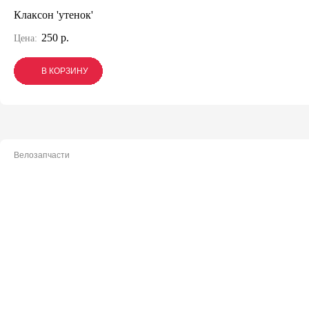
Клаксон 'утенок'
250 р.
Цена:
В КОРЗИНУ
В КОРЗИНУ
В КОРЗИНУ
Велозапчасти