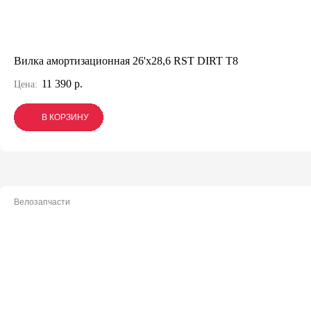
Вилка амортизационная 26'х28,6 RST DIRT T8
11 390 р.
Цена:
В КОРЗИНУ
В КОРЗИНУ
В КОРЗИНУ
Велозапчасти