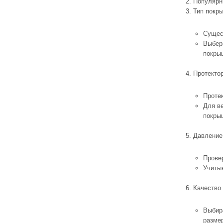
Популярн
Тип покр
Сущес
Выбер
покры
Протектор
Проте
Для в
покры
Давление
Прове
Учиты
Качество 
Выбир
разме