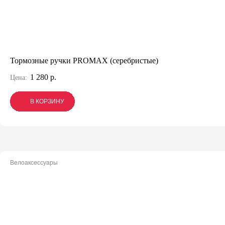
Тормозные ручки PROMAX (серебристые)
1 280 р.
Цена:
В КОРЗИНУ
В КОРЗИНУ
В КОРЗИНУ
Велоаксессуары