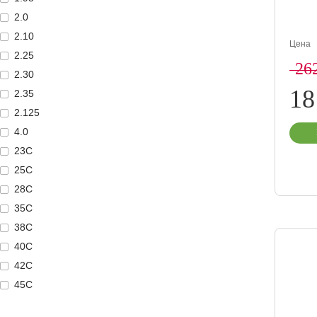
2.0
2.10
Цена
2.25
26
2.30
1
2.35
2.125
4.0
23C
25C
28C
35C
38C
40C
42C
45C