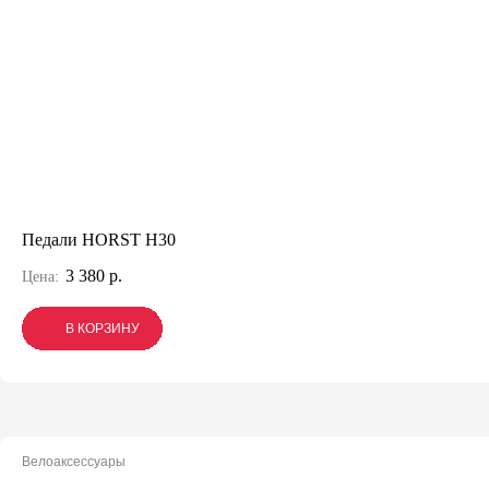
Педали HORST H30
3 380 р.
Цена:
В КОРЗИНУ
В КОРЗИНУ
В КОРЗИНУ
Велоаксессуары