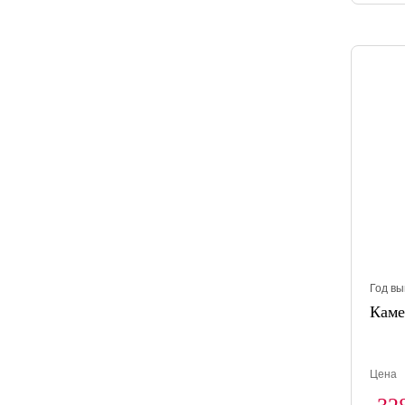
Год вы
Каме
Цена