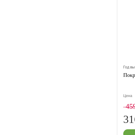
Год вы
Покр
Цена
45
3