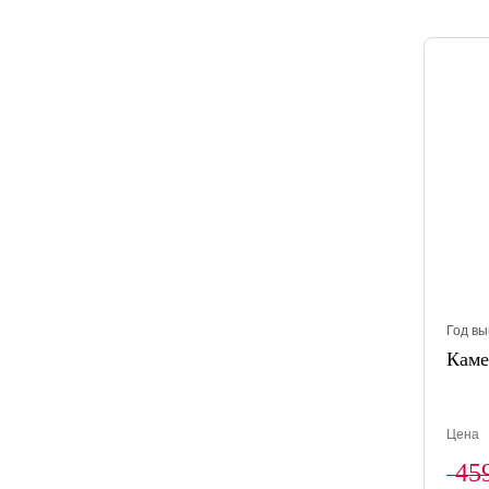
Год вы
Каме
Цена
45