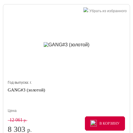
Убрать из избранного
Год выпуска:
г.
GANG#3 (золотой)
Цена
12 061
р.
В КОРЗИНУ
В КОРЗИНУ
В КОРЗИНУ
8 303
р.