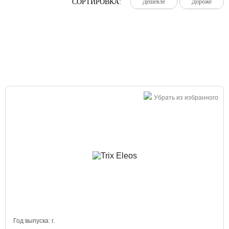
СОРТИРОВКА:
Дешевле
Дешевле
Дешевле
Дороже
Дороже
Дороже
Большая распродажа!
Убрать из избранного
Год выпуска:
г.