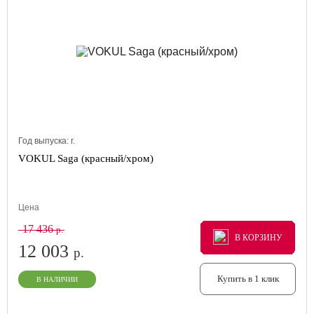
Год выпуска:
г.
VOKUL Saga (красный/хром)
Цена
17 436
р.
В КОРЗИНУ
В КОРЗИНУ
В КОРЗИНУ
12 003
р.
Купить в 1 клик
В НАЛИЧИИ