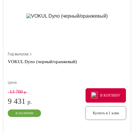
Год выпуска:
г.
VOKUL Dyno (черный/оранжевый)
Цена
13 700
р.
В КОРЗИНУ
В КОРЗИНУ
В КОРЗИНУ
9 431
р.
Купить в 1 клик
В НАЛИЧИИ