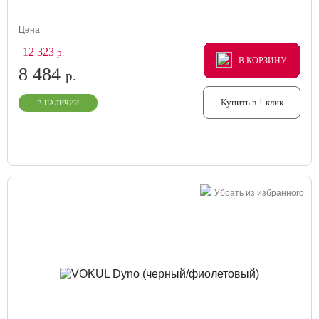
Цена
12 323
р.
В КОРЗИНУ
В КОРЗИНУ
В КОРЗИНУ
8 484
р.
Купить в 1 клик
В НАЛИЧИИ
Убрать из избранного