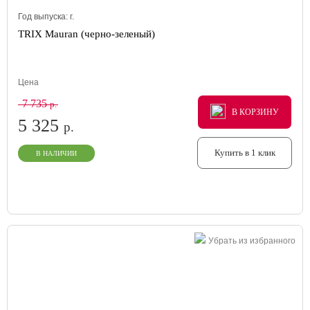
Год выпуска:
г.
TRIX Mauran (черно-зеленый)
Цена
7 735
р.
В КОРЗИНУ
В КОРЗИНУ
В КОРЗИНУ
5 325
р.
Купить в 1 клик
В НАЛИЧИИ
Убрать из избранного