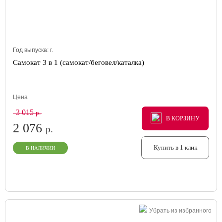
Год выпуска:
г.
Самокат 3 в 1 (самокат/беговел/каталка)
Цена
3 015
р.
В КОРЗИНУ
В КОРЗИНУ
В КОРЗИНУ
2 076
р.
Купить в 1 клик
В НАЛИЧИИ
Убрать из избранного