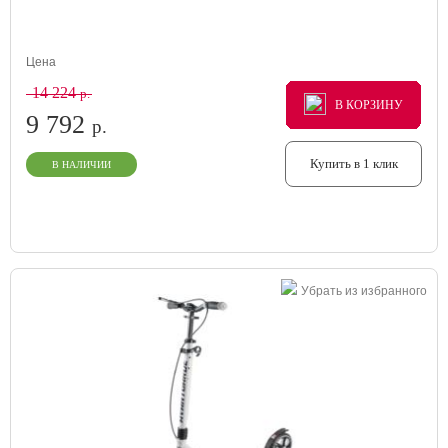
Цена
14 224
р.
В КОРЗИНУ
В КОРЗИНУ
В КОРЗИНУ
9 792
р.
Купить в 1 клик
В НАЛИЧИИ
Убрать из избранного