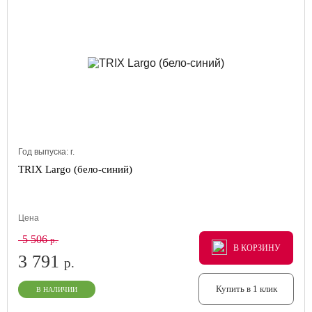
Год выпуска:
г.
TRIX Largo (бело-синий)
Цена
5 506
р.
В КОРЗИНУ
В КОРЗИНУ
В КОРЗИНУ
3 791
р.
Купить в 1 клик
В НАЛИЧИИ