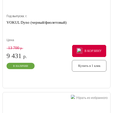
Год выпуска:
г.
VOKUL Dyno (черный/фиолетовый)
Цена
13 700
р.
В КОРЗИНУ
В КОРЗИНУ
В КОРЗИНУ
9 431
р.
Купить в 1 клик
В НАЛИЧИИ
Убрать из избранного