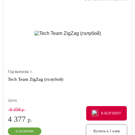
Год выпуска:
г.
Tech Team ZigZag (голубой)
Цена
6 358
р.
В КОРЗИНУ
В КОРЗИНУ
В КОРЗИНУ
4 377
р.
Купить в 1 клик
В НАЛИЧИИ