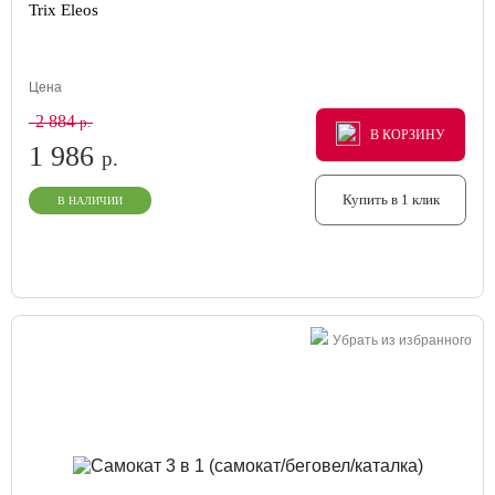
Trix Eleos
Цена
2 884
р.
В КОРЗИНУ
В КОРЗИНУ
В КОРЗИНУ
1 986
р.
Купить в 1 клик
В НАЛИЧИИ
Убрать из избранного