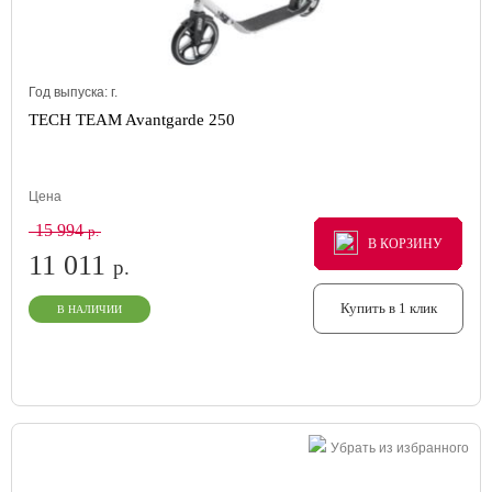
Год выпуска:
г.
TECH TEAM Avantgarde 250
Цена
15 994
р.
В КОРЗИНУ
В КОРЗИНУ
В КОРЗИНУ
11 011
р.
Купить в 1 клик
В НАЛИЧИИ
Убрать из избранного