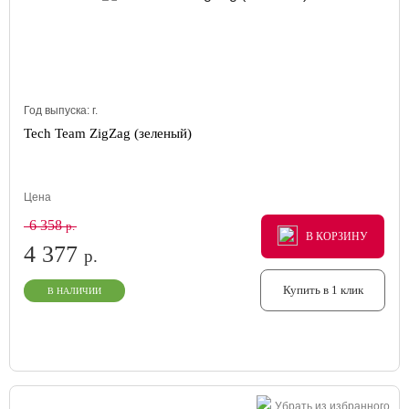
Год выпуска:
г.
Tech Team ZigZag (зеленый)
Цена
6 358
р.
В КОРЗИНУ
В КОРЗИНУ
В КОРЗИНУ
4 377
р.
Купить в 1 клик
В НАЛИЧИИ
Убрать из избранного