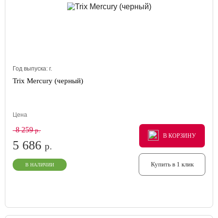
Год выпуска:
г.
Trix Mercury (черный)
Цена
8 259
р.
В КОРЗИНУ
В КОРЗИНУ
В КОРЗИНУ
5 686
р.
Купить в 1 клик
В НАЛИЧИИ