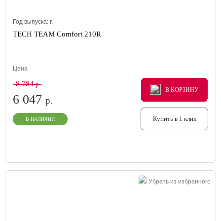
Год выпуска:
г.
TECH TEAM Comfort 210R
Цена
8 784
р.
В КОРЗИНУ
В КОРЗИНУ
В КОРЗИНУ
6 047
р.
Купить в 1 клик
В НАЛИЧИИ
Убрать из избранного