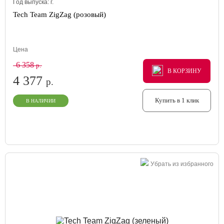
Год выпуска:
г.
Tech Team ZigZag (розовый)
Цена
6 358
р.
В КОРЗИНУ
В КОРЗИНУ
В КОРЗИНУ
4 377
р.
Купить в 1 клик
В НАЛИЧИИ
Убрать из избранного