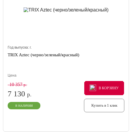
Год выпуска:
г.
TRIX Aztec (черно/зеленый/красный)
Цена
10 357
р.
В КОРЗИНУ
В КОРЗИНУ
В КОРЗИНУ
7 130
р.
Купить в 1 клик
В НАЛИЧИИ