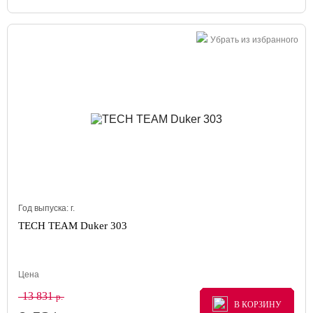
Убрать из избранного
Год выпуска:
г.
TECH TEAM Duker 303
Цена
13 831
р.
В КОРЗИНУ
В КОРЗИНУ
В КОРЗИНУ