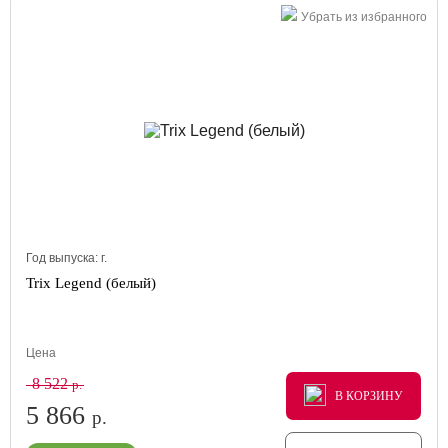
Убрать из избранного
Год выпуска:
г.
Trix Legend (белый)
Цена
8 522
р.
В КОРЗИНУ
В КОРЗИНУ
В КОРЗИНУ
5 866
р.