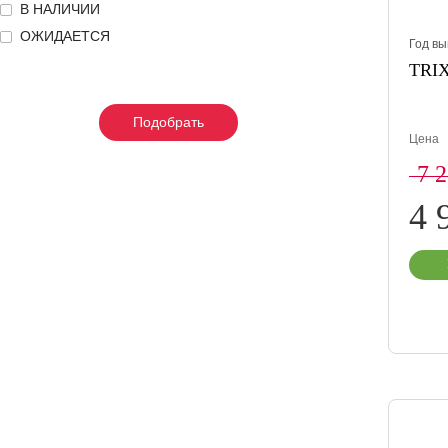
В НАЛИЧИИ
ОЖИДАЕТСЯ
Год вы
TRIX
Подобрать
Подобрать
Подобрать
Цена
7 
4 