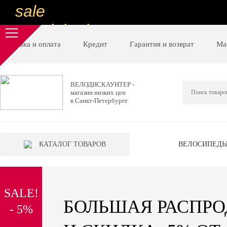
sale
special price
sale
Доставка и оплата
Кредит
Гарантия и возврат
Ма
ну очень
низкие цены
ВЕЛОДИСКАУНТЕР -
магазин низких цен
вот дешево
в Санкт-Петербурге
sale
special price
КАТАЛОГ ТОВАРОВ
ВЕЛОСИПЕД
sale
дешевле уже не будет
SALE!
sale
БОЛЬШАЯ РАСПР
- 5%
надо брать