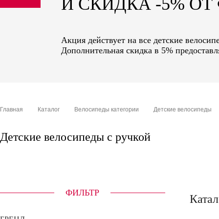
И СКИДКА -5% О
sale
special price
Акция действует на все детские велосип
Дополнительная скидка в 5% предоставля
Главная
Каталог
Велосипеды категории
Детские велосипеды
Детские велосипеды с ручкой
ФИЛЬТР
Катал