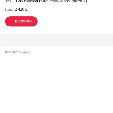
Trix CT-85 голубой (рама сталь/колеса пластик)
2 420 р.
Цена:
В КОРЗИНУ
В КОРЗИНУ
В КОРЗИНУ
Велоаксессуары