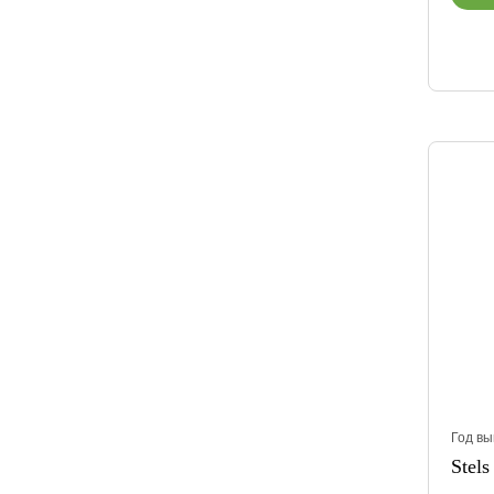
Год вы
Stels