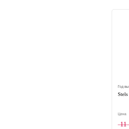
Год вы
Stels
Цена
11