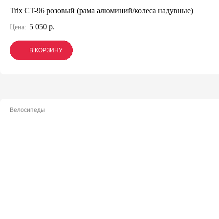
Trix CT-96 розовый (рама алюминий/колеса надувные)
5 050 р.
Цена:
В КОРЗИНУ
В КОРЗИНУ
В КОРЗИНУ
Велосипеды