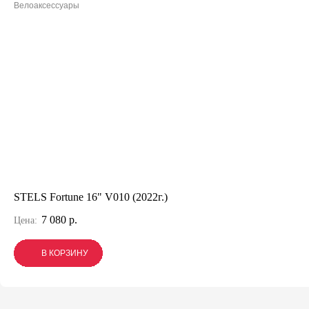
Велоаксессуары
STELS Fortune 16" V010 (2022г.)
7 080 р.
Цена:
В КОРЗИНУ
В КОРЗИНУ
В КОРЗИНУ