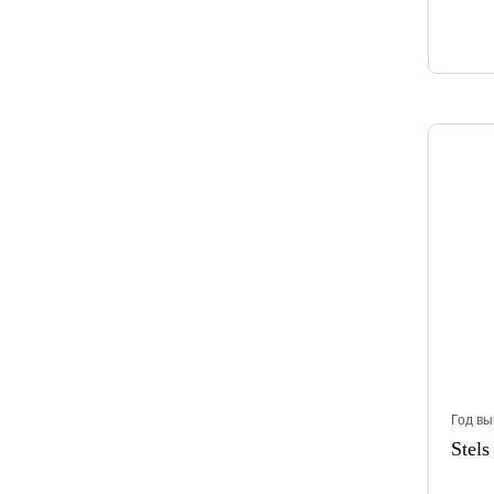
Год вы
Stels