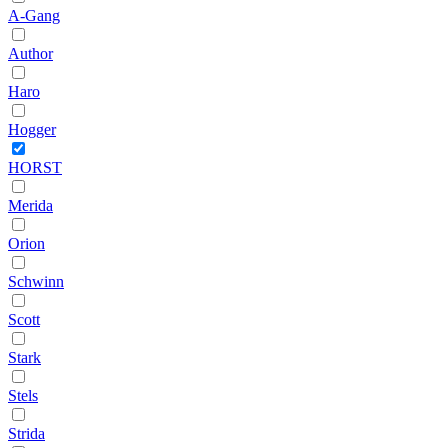
A-Gang
Author
Haro
Hogger
HORST
Merida
Orion
Schwinn
Scott
Stark
Stels
Strida