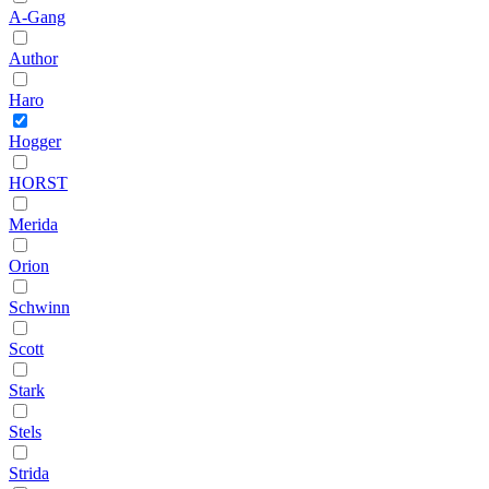
A-Gang
Author
Haro
Hogger
HORST
Merida
Orion
Schwinn
Scott
Stark
Stels
Strida