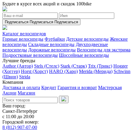
Будьте в курсе всех акций и скидок 100bike
Подписаться
Подписаться
Подписаться
Каталог велосипедов
Горные велосипеды
Фэтбайки
Детские велосипеды
Женские
велосипеды
Складные велосипеды
Двухподвесные
велосипеды
Дорожные велосипеды
Велосипеды для экстрима
Подростковые велосипеды
Шоссейные велосипеды
Лучшие бренды
Author (Автор)
Stels (Стелс)
Stark (Старк)
Trix (Трикс)
Hogger
(Хоггер)
Horst (Хорст)
HARO (Харо)
Merida (Мерида)
Schwinn
(Швин)
Strida
Компания
Доставка и оплата
Кредит
Гарантия и возврат
Мастерская
Акции
Магазин
Ваш город:
Санкт-Петербург
с 11:00 до 20:00
Городской номер:
8 (812) 907-07-00