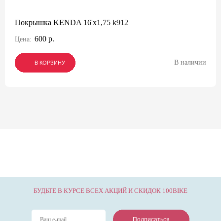
Покрышка KENDA 16'х1,75 k912
600 р.
Цена:
В наличии
В КОРЗИНУ
В КОРЗИНУ
В КОРЗИНУ
БУДЬТЕ В КУРСЕ ВСЕХ АКЦИЙ И СКИДОК 100BIKE
Подписаться
Подписаться
Подписаться