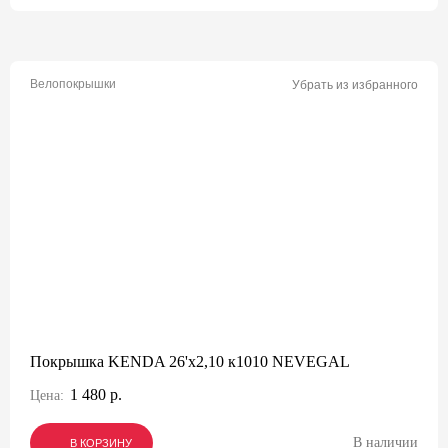
Велопокрышки
Убрать из избранного
Покрышка KENDA 26'х2,10 к1010 NEVEGAL
1 480 р.
Цена:
В наличии
В КОРЗИНУ
В КОРЗИНУ
В КОРЗИНУ