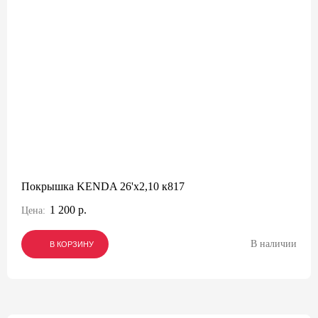
Покрышка KENDA 26'х2,10 к817
1 200 р.
Цена:
В наличии
В КОРЗИНУ
В КОРЗИНУ
В КОРЗИНУ