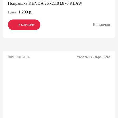
Покрышка KENDA 26'х2,10 k876 KLAW
1 200 р.
Цена:
В наличии
В КОРЗИНУ
В КОРЗИНУ
В КОРЗИНУ
Велопокрышки
Убрать из избранного