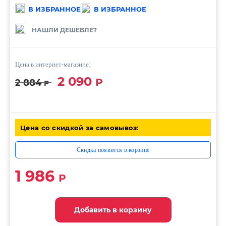
В ИЗБРАННОЕ
В ИЗБРАННОЕ
НАШЛИ ДЕШЕВЛЕ?
Цена в интернет-магазине:
2 090
Р
2 884
Р
Цена со скидкой за самовывоз:
Скидка появится в корзине
1 986
Р
Добавить в корзину
Добавить в корзину
Добавить в корзину