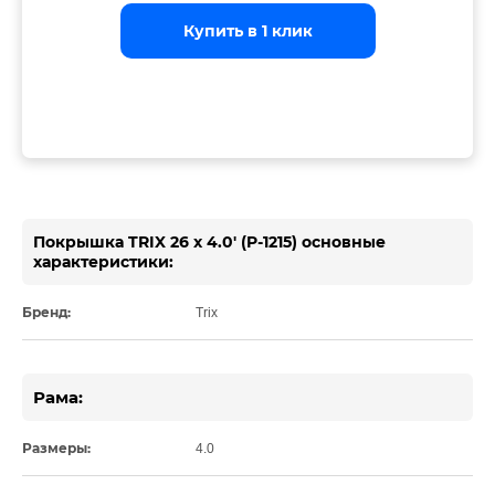
Купить в 1 клик
Купить в 1 клик
Купить в 1 клик
Покрышка TRIX 26 x 4.0' (P-1215) основные
характеристики:
Бренд:
Trix
Рама:
Размеры:
4.0