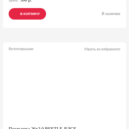
Цена:
В наличии
В КОРЗИНУ
В КОРЗИНУ
В КОРЗИНУ
Велопокрышки
Убрать из избранного
Покрышка 26х2,0 BEETLE JUICE