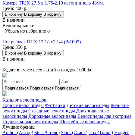
Камера TRIX 27,5 x 1,75-2,10 автониппель 48мм.
Цена:
400 р.
В корзину
В корзину
В корзину
В наличии
Велопокрышки
Убрать из избранного
Покрышка TRIX 12 1/2x2 1/4 (P-1009)
Цена:
350 р.
В корзину
В корзину
В корзину
В наличии
Будьте в курсе всех акций и скидок 100bike
Подписаться
Подписаться
Подписаться
Каталог велосипедов
Горные велосипеды
Фэтбайки
Детские велосипеды
Женские
велосипеды
Складные велосипеды
Двухподвесные
велосипеды
Дорожные велосипеды
Велосипеды для экстрима
Подростковые велосипеды
Шоссейные велосипеды
Лучшие бренды
Author (Автор)
Stels (Стелс)
Stark (Старк)
Trix (Трикс)
Hogger