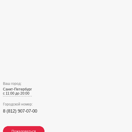
Ваш город:
Санкт-Петербург
с 11:00 до 20:00
Городской номер:
8 (812) 907-07-00
Пожаловаться
Пожаловаться
Пожаловаться