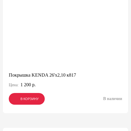
Покрышка KENDA 26'х2,10 к817
1 200 р.
Цена:
В наличии
В КОРЗИНУ
В КОРЗИНУ
В КОРЗИНУ