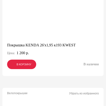
Покрышка KENDA 26'х1,95 к193 KWEST
1 200 р.
Цена:
В наличии
В КОРЗИНУ
В КОРЗИНУ
В КОРЗИНУ
Велопокрышки
Убрать из избранного