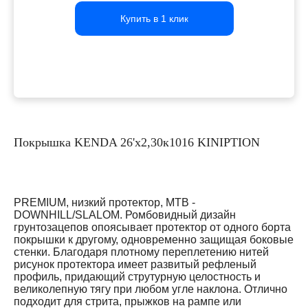
Купить в 1 клик
Купить в 1 клик
Купить в 1 клик
Покрышка KENDA 26'х2,30к1016 KINIPTION
PREMIUM, низкий протектор, MTB -
DOWNHILL/SLALOM. Ромбовидный дизайн
грунтозацепов опоясывает протектор от одного борта
покрышки к другому, одновременно защищая боковые
стенки. Благодаря плотному переплетению нитей
рисунок протектора имеет развитый рефленый
профиль, придающий струтурную целостность и
великолепную тягу при любом угле наклона. Отлично
подходит для стрита, прыжков на рампе или