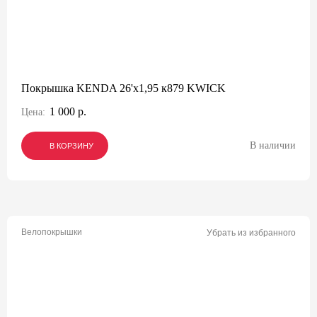
Покрышка KENDA 26'х1,95 к879 KWICK
1 000 р.
Цена:
В наличии
В КОРЗИНУ
В КОРЗИНУ
В КОРЗИНУ
Велопокрышки
Убрать из избранного