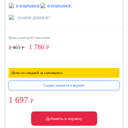
В ИЗБРАННОЕ
В ИЗБРАННОЕ
НАШЛИ ДЕШЕВЛЕ?
Цена в интернет-магазине:
1 786
Р
2 465
Р
Цена со скидкой за самовывоз:
Скидка появится в корзине
1 697
Р
Добавить в корзину
Добавить в корзину
Добавить в корзину