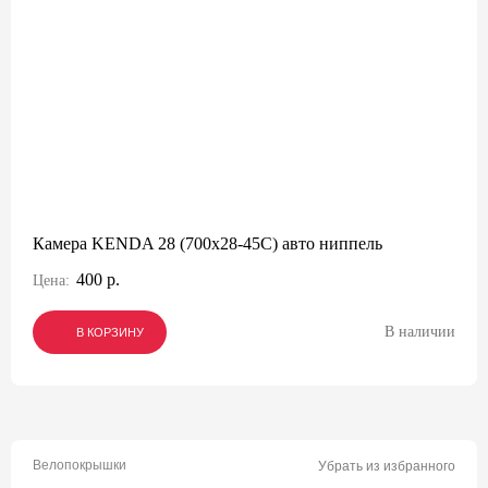
Камера KENDA 28 (700x28-45C) авто ниппель
400 р.
Цена:
В наличии
В КОРЗИНУ
В КОРЗИНУ
В КОРЗИНУ
Велопокрышки
Убрать из избранного