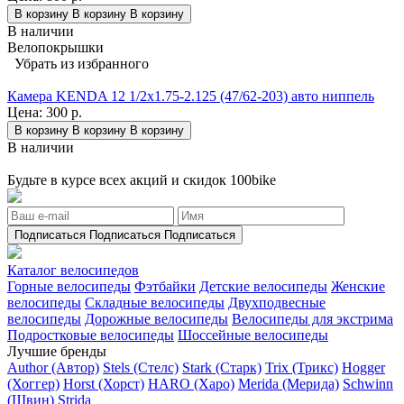
В корзину
В корзину
В корзину
В наличии
Велопокрышки
Убрать из избранного
Камера KENDA 12 1/2x1.75-2.125 (47/62-203) авто ниппель
Цена:
300 р.
В корзину
В корзину
В корзину
В наличии
Будьте в курсе всех акций и скидок 100bike
Подписаться
Подписаться
Подписаться
Каталог велосипедов
Горные велосипеды
Фэтбайки
Детские велосипеды
Женские
велосипеды
Складные велосипеды
Двухподвесные
велосипеды
Дорожные велосипеды
Велосипеды для экстрима
Подростковые велосипеды
Шоссейные велосипеды
Лучшие бренды
Author (Автор)
Stels (Стелс)
Stark (Старк)
Trix (Трикс)
Hogger
(Хоггер)
Horst (Хорст)
HARO (Харо)
Merida (Мерида)
Schwinn
(Швин)
Strida