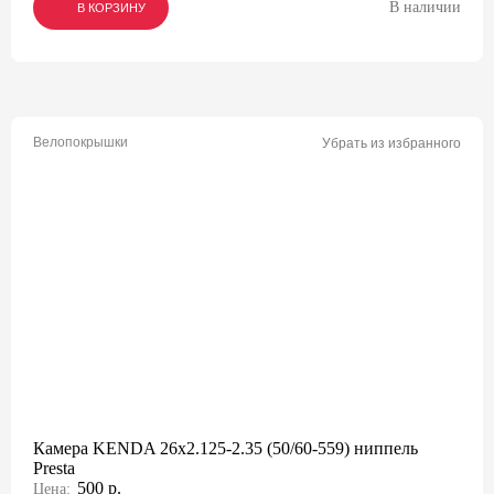
В наличии
В КОРЗИНУ
В КОРЗИНУ
В КОРЗИНУ
Велопокрышки
Убрать из избранного
Камера KENDA 26x2.125-2.35 (50/60-559) ниппель
Presta
500 р.
Цена: