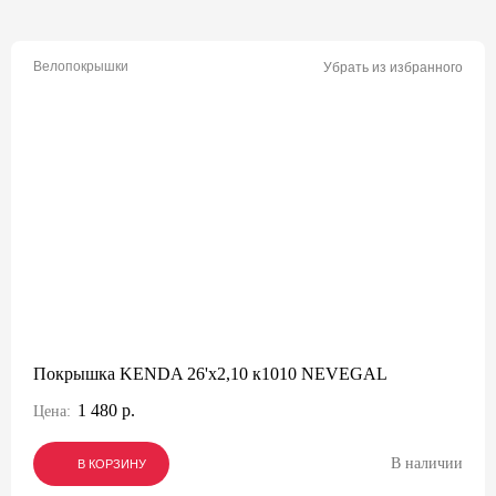
Велопокрышки
Убрать из избранного
Покрышка KENDA 26'х2,10 к1010 NEVEGAL
1 480 р.
Цена:
В наличии
В КОРЗИНУ
В КОРЗИНУ
В КОРЗИНУ