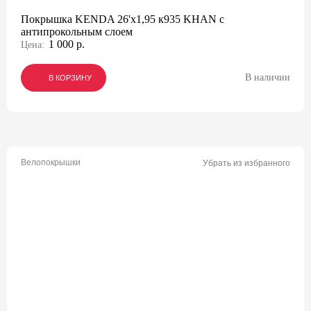
Покрышка KENDA 26'х1,95 к935 KHAN с
антипрокольным слоем
1 000 р.
Цена:
В наличии
В КОРЗИНУ
В КОРЗИНУ
В КОРЗИНУ
Велопокрышки
Убрать из избранного