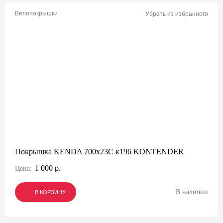
Велопокрышки
Убрать из избранного
Покрышка KENDA 700х23С к196 KONTENDER
1 000 р.
Цена:
В наличии
В КОРЗИНУ
В КОРЗИНУ
В КОРЗИНУ