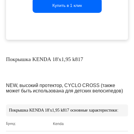
Купить в 1 клик
Купить в 1 клик
Купить в 1 клик
Покрышка KENDA 18'х1,95 k817
NEW, высокий протектор, CYCLO CROSS (также
может быть использована для детских велосипедов)
Покрышка KENDA 18'х1,95 k817 основные характеристики:
Бренд:
Kenda