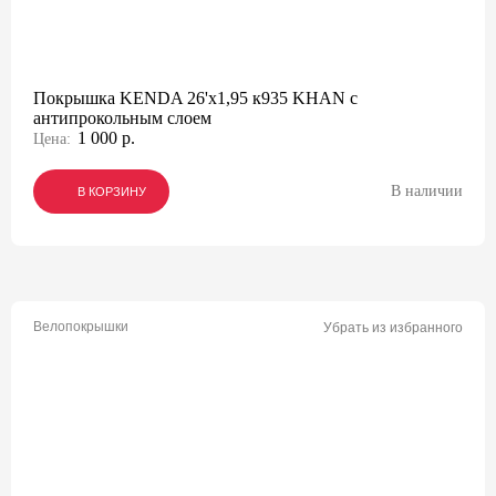
Покрышка KENDA 26'х1,95 к935 KHAN с
антипрокольным слоем
1 000 р.
Цена:
В наличии
В КОРЗИНУ
В КОРЗИНУ
В КОРЗИНУ
Велопокрышки
Убрать из избранного