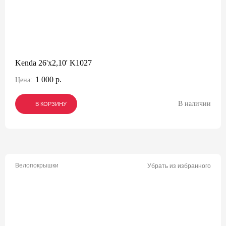
Kenda 26'x2,10' K1027
1 000 р.
Цена:
В наличии
В КОРЗИНУ
В КОРЗИНУ
В КОРЗИНУ
Велопокрышки
Убрать из избранного