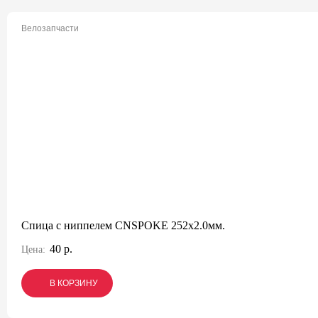
Велозапчасти
Спица с ниппелем CNSPOKE 252х2.0мм.
40 р.
Цена:
В КОРЗИНУ
В КОРЗИНУ
В КОРЗИНУ