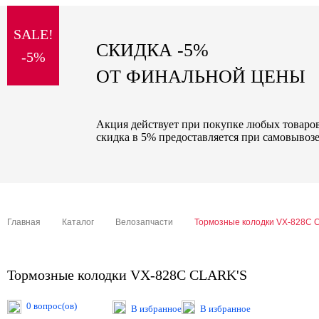
sale
SALE!
special price
СКИДКА -5%
-5%
ОТ ФИНАЛЬНОЙ ЦЕНЫ
Акция действует при покупке любых товаров 
скидка в 5% предоставляется при самовывозе
Главная
Каталог
Велозапчасти
Тормозные колодки VX-828C 
Тормозные колодки VX-828C CLARK'S
0 вопрос(ов)
В избранное
В избранное