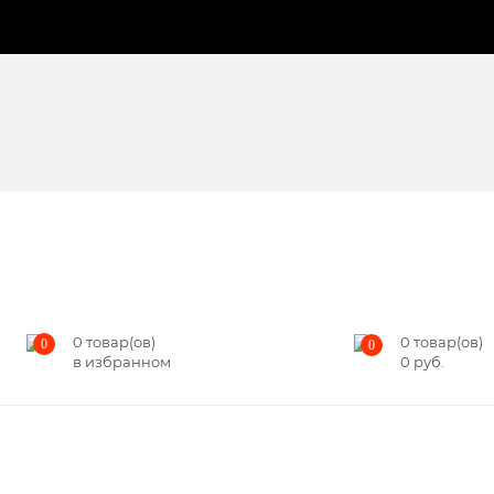
0
товар(ов)
0
товар(ов)
0
0
в избранном
0
руб.