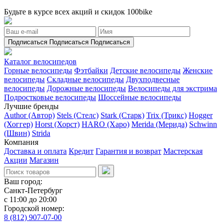
Будьте в курсе всех акций и скидок 100bike
Подписаться
Подписаться
Подписаться
Каталог велосипедов
Горные велосипеды
Фэтбайки
Детские велосипеды
Женские
велосипеды
Складные велосипеды
Двухподвесные
велосипеды
Дорожные велосипеды
Велосипеды для экстрима
Подростковые велосипеды
Шоссейные велосипеды
Лучшие бренды
Author (Автор)
Stels (Стелс)
Stark (Старк)
Trix (Трикс)
Hogger
(Хоггер)
Horst (Хорст)
HARO (Харо)
Merida (Мерида)
Schwinn
(Швин)
Strida
Компания
Доставка и оплата
Кредит
Гарантия и возврат
Мастерская
Акции
Магазин
Ваш город:
Санкт-Петербург
с 11:00 до 20:00
Городской номер:
8 (812) 907-07-00