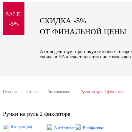
sale
SALE!
special price
СКИДКА -5%
-5%
ОТ ФИНАЛЬНОЙ ЦЕНЫ
Акция действует при покупке любых товаров 
скидка в 5% предоставляется при самовывозе
Главная
Каталог
Велозапчасти
Ручки на руль 2 фиксатора
Ручки на руль 2 фиксатора
0 вопрос(ов)
В избранное
В избранное