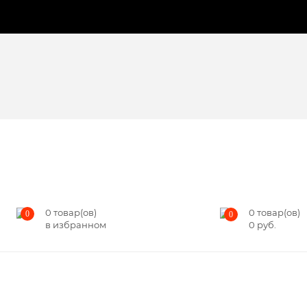
0
товар(ов)
0
товар(ов)
0
0
в избранном
0
руб.