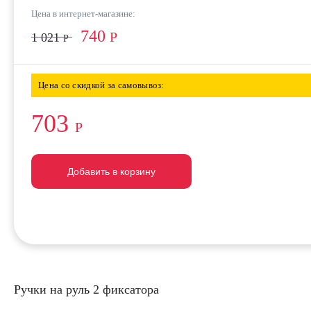
Цена в интернет-магазине:
740
Р
1 021
Р
Цена со скидкой за самовывоз:
703
Р
Добавить в корзину
Добавить в корзину
Добавить в корзину
Ручки на руль 2 фиксатора