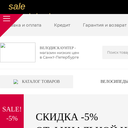
sale
special price
Доставка и оплата
sale
Кредит
Гарантия и возврат
ну очень
низкие цены
ВЕЛОДИСКАУНТЕР -
магазин низких цен
вот дешево
в Санкт-Петербурге
sale
special price
КАТАЛОГ ТОВАРОВ
ВЕЛОСИПЕД
sale
дешевле уже не будет
SALE!
sale
СКИДКА -5%
-5%
надо брать