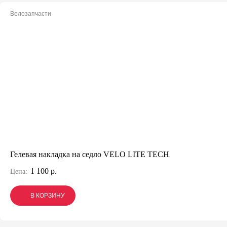
Велозапчасти
Гелевая накладка на седло VELO LITE TECH
1 100 р.
Цена:
В КОРЗИНУ
В КОРЗИНУ
В КОРЗИНУ