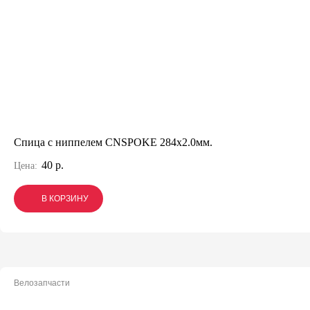
Спица с ниппелем CNSPOKE 284х2.0мм.
40 р.
Цена:
В КОРЗИНУ
В КОРЗИНУ
В КОРЗИНУ
Велозапчасти