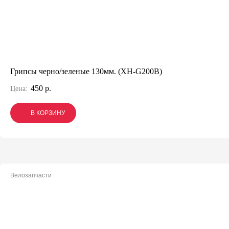
Грипсы черно/зеленые 130мм. (XH-G200B)
450 р.
Цена:
В КОРЗИНУ
В КОРЗИНУ
В КОРЗИНУ
Велозапчасти