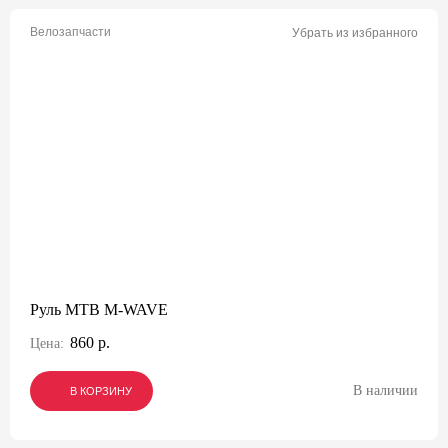
Велозапчасти
Убрать из избранного
Руль МТВ M-WAVE
860 р.
Цена:
В наличии
В КОРЗИНУ
В КОРЗИНУ
В КОРЗИНУ