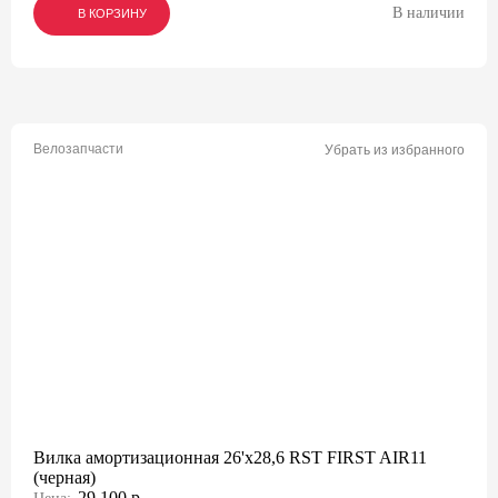
В наличии
В КОРЗИНУ
В КОРЗИНУ
В КОРЗИНУ
Велозапчасти
Убрать из избранного
Вилка амортизационная 26'х28,6 RST FIRST AIR11
(черная)
29 100 р.