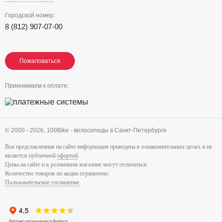
Городской номер:
8 (812) 907-07-00
Пожаловаться
Пожаловаться
Пожаловаться
Приинимаем к оплате:
© 2000 - 2026,
100Bike - велосипеды в Санкт-Петербурге
Вся представленная на сайте информация приведена в ознакомительных целях и не
является публичной
офертой
.
Цены на сайте и в розничном магазине могут отличаться.
Количество товаров по акции ограничено.
Пользовательское соглашение
.