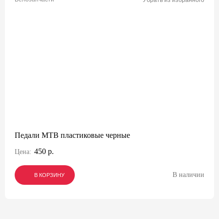
Убрать из избранного
Педали MTB пластиковые черные
450 р.
Цена:
В наличии
В КОРЗИНУ
В КОРЗИНУ
В КОРЗИНУ