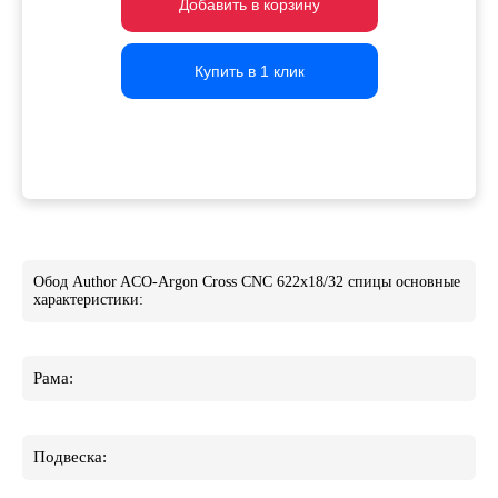
Добавить в корзину
Добавить в корзину
Добавить в корзину
Купить в 1 клик
Купить в 1 клик
Купить в 1 клик
Обод Author ACO-Argon Cross CNC 622x18/32 спицы основные
характеристики:
Рама:
Подвеска: