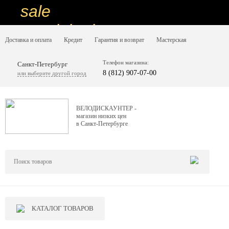
sale
special price
Доставка и оплата
Кредит
Гарантия и возврат
Мастерская
sale
ну очень
Телефон магазина:
Санкт-Петербург
8 (812) 907-07-00
или выберите другой город
низкие цены
вот дешево
ВЕЛОДИСКАУНТЕР -
магазин низких цен
sale
в Санкт-Петербурге
special price
sale
дешевле уже не будет
sale
КАТАЛОГ ТОВАРОВ
надо брать