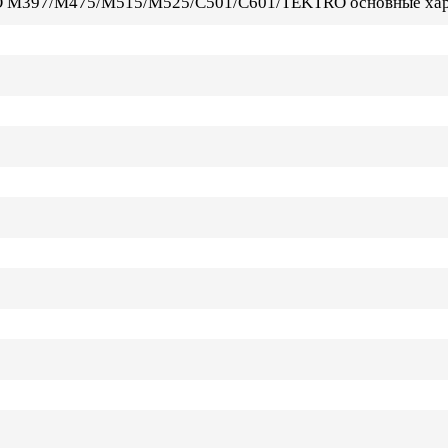
O M397/M475/M515/M525/C501/C601/TEKTRO основные хар