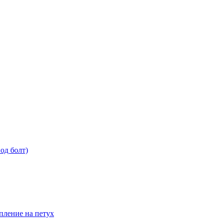
од болт)
пление на петух