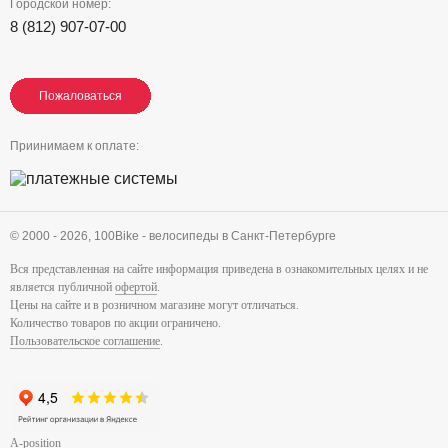
Городской номер:
8 (812) 907-07-00
Пожаловаться
Пожаловаться
Пожаловаться
Приинимаем к оплате:
© 2000 - 2026,
100Bike - велосипеды в Санкт-Петербурге
Вся представленная на сайте информация приведена в ознакомительных целях и не
является публичной
офертой
.
Цены на сайте и в розничном магазине могут отличаться.
Количество товаров по акции ограничено.
Пользовательское соглашение
.
A-position