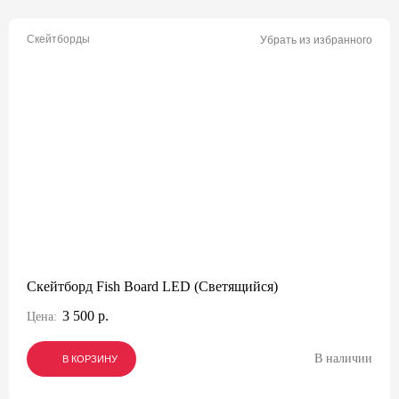
Скейтборды
Убрать из избранного
Скейтборд Fish Board LED (Светящийся)
3 500 р.
Цена:
В наличии
В КОРЗИНУ
В КОРЗИНУ
В КОРЗИНУ