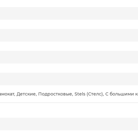
амокат
,
Детские
,
Подростковые
,
Stels (Стелс)
,
С большими 