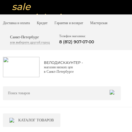
sale
special price
Доставка и оплата
Кредит
Гарантия и возврат
Мастерская
sale
ну очень
Телефон магазина:
Санкт-Петербург
8 (812) 907-07-00
или выберите другой город
низкие цены
вот дешево
ВЕЛОДИСКАУНТЕР -
магазин низких цен
sale
в Санкт-Петербурге
special price
sale
дешевле уже не будет
sale
КАТАЛОГ ТОВАРОВ
надо брать