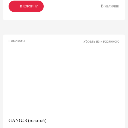
В наличии
В КОРЗИНУ
В КОРЗИНУ
В КОРЗИНУ
Самокаты
Убрать из избранного
GANG#3 (золотой)