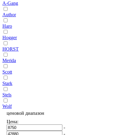
A-Gang
Author
Haro
Hogger
HORST
Merida
Scott
Stark
Stels
Wolf
ценовой диапазон
Цена:
-
-