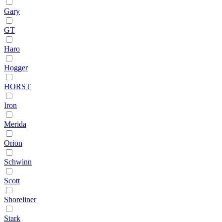
Gary
GT
Haro
Hogger
HORST
Iron
Merida
Orion
Schwinn
Scott
Shoreliner
Stark