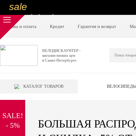
sale
special price
sale
Доставка и оплата
Кредит
Гарантия и возврат
Ма
ну очень
низкие цены
ВЕЛОДИСКАУНТЕР -
магазин низких цен
вот дешево
в Санкт-Петербурге
sale
special price
КАТАЛОГ ТОВАРОВ
ВЕЛОСИПЕД
sale
дешевле уже не будет
SALE!
sale
БОЛЬШАЯ РАСПР
- 5%
надо брать