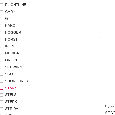
FLIGHTLINE
GARY
GT
HARO
HOGGER
HORST
IRON
MERIDA
ORION
SCHWINN
SCOTT
SHORELINER
STARK
STELS
STERK
Год вы
STRIDA
STAR