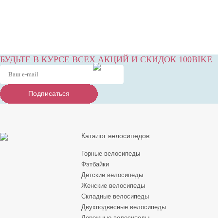
БУДЬТЕ В КУРСЕ ВСЕХ АКЦИЙ И СКИДОК 100BIKE
Подписаться
Подписаться
Подписаться
Каталог велосипедов
Горные велосипеды
Фэтбайки
Детские велосипеды
Женские велосипеды
Складные велосипеды
Двухподвесные велосипеды
Дорожные велосипеды