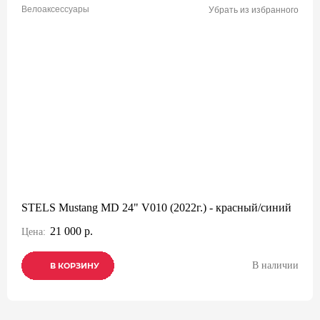
Велоаксессуары
Убрать из избранного
STELS Mustang MD 24" V010 (2022г.) - красный/синий
21 000 р.
Цена:
В наличии
В КОРЗИНУ
В КОРЗИНУ
В КОРЗИНУ