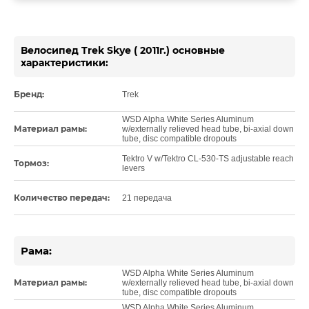
Велосипед Trek Skye ( 2011г.) основные
характеристики:
Бренд:
Trek
WSD Alpha White Series Aluminum
Материал рамы:
w/externally relieved head tube, bi-axial down
tube, disc compatible dropouts
Tektro V w/Tektro CL-530-TS adjustable reach
Тормоз:
levers
Количество передач:
21 передача
Рама:
WSD Alpha White Series Aluminum
Материал рамы:
w/externally relieved head tube, bi-axial down
tube, disc compatible dropouts
WSD Alpha White Series Aluminum