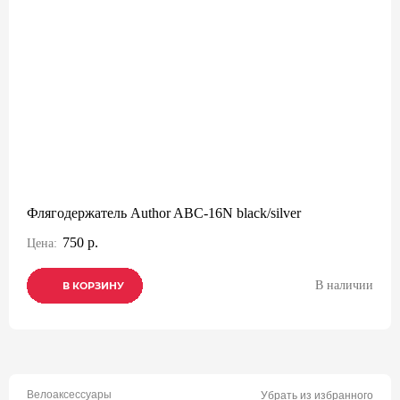
Флягодержатель Author ABC-16N black/silver
750 р.
Цена:
В наличии
В КОРЗИНУ
В КОРЗИНУ
В КОРЗИНУ
Велоаксессуары
Убрать из избранного