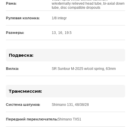
Рама:
w/externally relieved head tube, bi-axial down
tube, disc compatible dropouts
Рулевая колонка:
1/8 integr
Размеры:
13
,
16
,
19.5
Подвеска:
Вилка:
SR Suntour M-2025 w/coil spring, 63mm
Трансмиссия:
Система шатунов:
Shimano 131, 48/38/28
Передний переключатель:
Shimano TX51