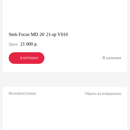
Stels Focus MD 26' 21-sp V010
21 000 р.
Цена:
В наличии
В КОРЗИНУ
В КОРЗИНУ
В КОРЗИНУ
Велоаксессуары
Убрать из избранного