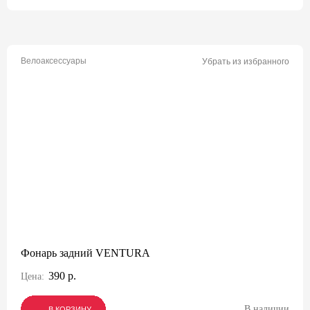
Велоаксессуары
Убрать из избранного
Фонарь задний VENTURA
390 р.
Цена:
В наличии
В КОРЗИНУ
В КОРЗИНУ
В КОРЗИНУ