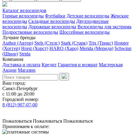
Каталог велосипедов
Горные велосипеды
Фэтбайки
Детские велосипеды
Женские
велосипеды
Складные велосипеды
Двухподвесные
велосипеды
Дорожные велосипеды
Велосипеды для экстрима
Подростковые велосипеды
Шоссейные велосипеды
Лучшие бренды
Author (Автор)
Stels (Стелс)
Stark (Старк)
Trix (Трикс)
Hogger
(Хоггер)
Horst (Хорст)
HARO (Харо)
Merida (Мерида)
Schwinn
(Швин)
Strida
Компания
Доставка и оплата
Кредит
Гарантия и возврат
Мастерская
Акции
Магазин
Ваш город:
Санкт-Петербург
с 11:00 до 20:00
Городской номер:
8 (812) 907-07-00
Пожаловаться
Пожаловаться
Пожаловаться
Приинимаем к оплате: