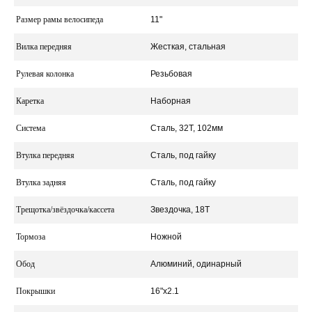
Размер рамы велосипеда
11"
Вилка передняя
Жесткая, стальная
Рулевая колонка
Резьбовая
Каретка
Наборная
Система
Сталь, 32Т, 102мм
Втулка передняя
Сталь, под гайку
Втулка задняя
Сталь, под гайку
Трещотка/звёздочка/кассета
Звездочка, 18Т
Тормоза
Ножной
Обод
Алюминий, одинарный
Покрышки
16"х2.1