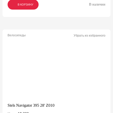
В наличии
В КОРЗИНУ
В КОРЗИНУ
В КОРЗИНУ
Велосипеды
Убрать из избранного
Stels Navigator 395 28' Z010