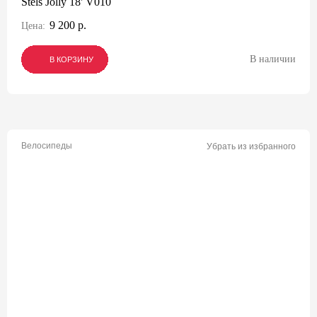
Stels Jolly 18' V010
9 200 р.
Цена:
В наличии
В КОРЗИНУ
В КОРЗИНУ
В КОРЗИНУ
Велосипеды
Убрать из избранного