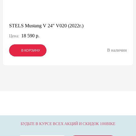
STELS Mustang V 24" V020 (2022г.)
18 590 р.
Цена:
В наличии
В КОРЗИНУ
В КОРЗИНУ
В КОРЗИНУ
БУДЬТЕ В КУРСЕ ВСЕХ АКЦИЙ И СКИДОК 100BIKE