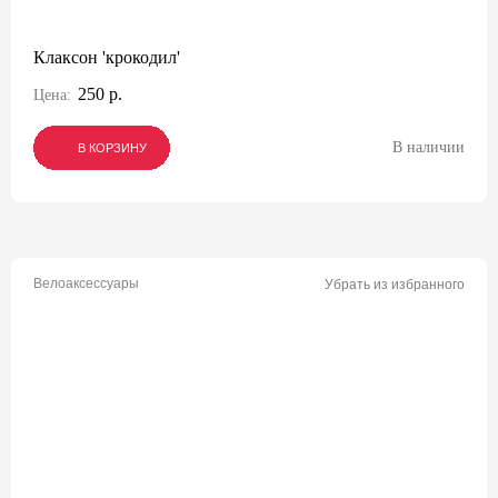
Клаксон 'крокодил'
250 р.
Цена:
В наличии
В КОРЗИНУ
В КОРЗИНУ
В КОРЗИНУ
Велоаксессуары
Убрать из избранного