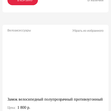
В наличии
В КОРЗИНУ
В КОРЗИНУ
В КОРЗИНУ
Велоаксессуары
Убрать из избранного
Замок велосипедный полупрозрачный противоугонный
1 800 р.
Цена: