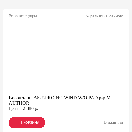
Велоаксессуары
Убрать из избранного
Велоштаны AS-7-PRO NO WIND W/O PAD р-р M
AUTHOR
12 380 р.
Цена:
В наличии
В КОРЗИНУ
В КОРЗИНУ
В КОРЗИНУ