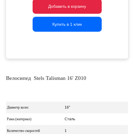
Добавить в корзину
Добавить в корзину
Добавить в корзину
Купить в 1 клик
Купить в 1 клик
Купить в 1 клик
Велосипед Stels Talisman 16' Z010
Диаметр колес
16"
Рама (материал)
Сталь
Количество скоростей
1