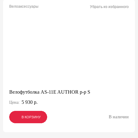
Велоаксессуары
Убрать из избранного
Велофутболка AS-11E AUTHOR р-р S
5 930 р.
Цена:
В наличии
В КОРЗИНУ
В КОРЗИНУ
В КОРЗИНУ