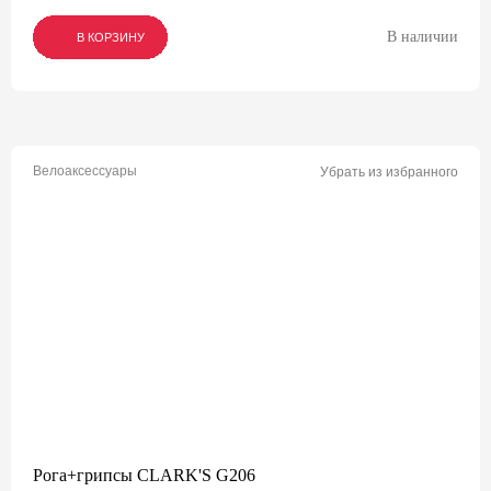
В наличии
В КОРЗИНУ
В КОРЗИНУ
В КОРЗИНУ
Велоаксессуары
Убрать из избранного
Рога+грипсы CLARK'S G206