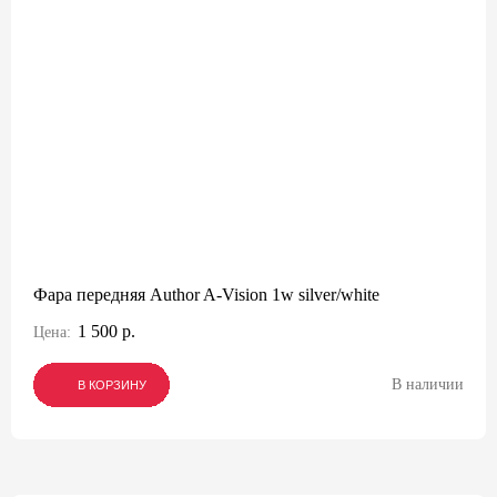
Фара передняя Author A-Vision 1w silver/white
1 500 р.
Цена:
В наличии
В КОРЗИНУ
В КОРЗИНУ
В КОРЗИНУ