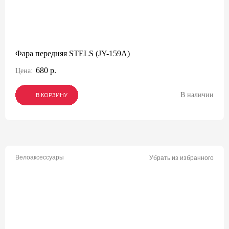
Фара передняя STELS (JY-159A)
680 р.
Цена:
В наличии
В КОРЗИНУ
В КОРЗИНУ
В КОРЗИНУ
Велоаксессуары
Убрать из избранного