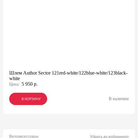
Шлем Author Sector 121red-white/122blue-white/123black-
white
5 950 р.
Цена:
В наличии
В КОРЗИНУ
В КОРЗИНУ
В КОРЗИНУ
Велоаксессуары
Убрать из избранного