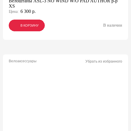
Велоштаны ASL-3 NO WIND W/O PAD AUTHOR р-р
XS
6 300 р.
Цена:
В наличии
В КОРЗИНУ
В КОРЗИНУ
В КОРЗИНУ
Велоаксессуары
Убрать из избранного