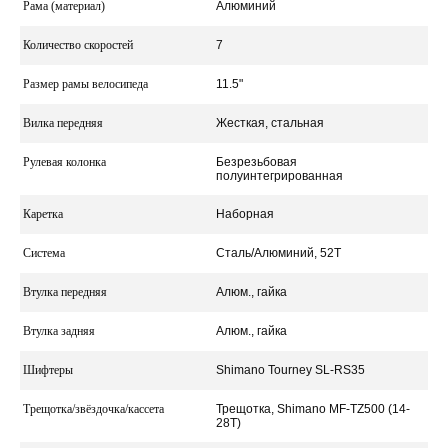
Рама (материал)
Алюминий
Количество скоростей
7
Размер рамы велосипеда
11.5"
Вилка передняя
Жесткая, стальная
Рулевая колонка
Безрезьбовая
полуинтегрированная
Каретка
Наборная
Система
Сталь/Алюминий, 52Т
Втулка передняя
Алюм., гайка
Втулка задняя
Алюм., гайка
Шифтеры
Shimano Tourney SL-RS35
Трещотка/звёздочка/кассета
Трещотка, Shimano MF-TZ500 (14-
28T)