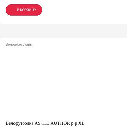
В КОРЗИНУ
В КОРЗИНУ
В КОРЗИНУ
Велоаксессуары
Велофутболка AS-11D AUTHOR р-р XL