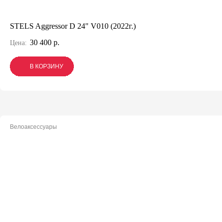
STELS Aggressor D 24" V010 (2022г.)
30 400 р.
Цена:
В КОРЗИНУ
В КОРЗИНУ
В КОРЗИНУ
Велоаксессуары