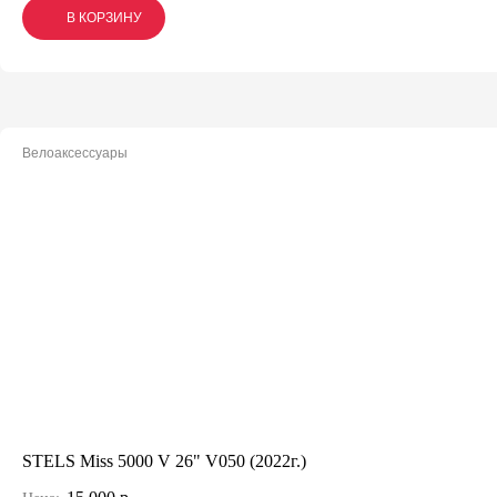
В КОРЗИНУ
В КОРЗИНУ
В КОРЗИНУ
Велоаксессуары
STELS Miss 5000 V 26" V050 (2022г.)