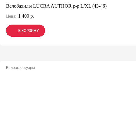
Велобахилы LUCRA AUTHOR р-р L/XL (43-46)
1 400 р.
Цена:
В КОРЗИНУ
В КОРЗИНУ
В КОРЗИНУ
Велоаксессуары