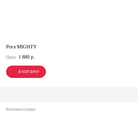
Рога MIGHTY
1 880 р.
Цена:
В КОРЗИНУ
В КОРЗИНУ
В КОРЗИНУ
Велоаксессуары