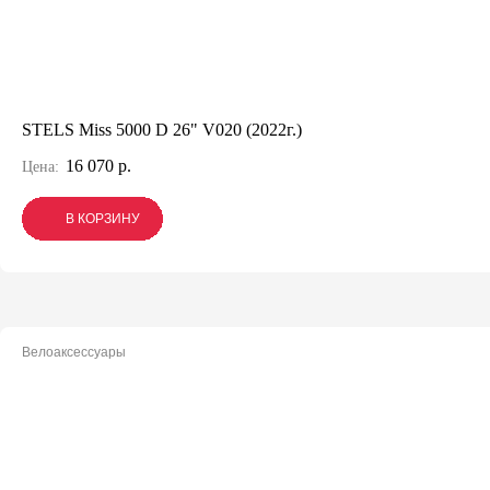
STELS Miss 5000 D 26" V020 (2022г.)
16 070 р.
Цена:
В КОРЗИНУ
В КОРЗИНУ
В КОРЗИНУ
Велоаксессуары