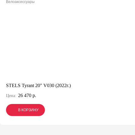
Велоаксессуары
STELS Tyrant 20" V030 (2022г.)
26 470 р.
Цена:
В КОРЗИНУ
В КОРЗИНУ
В КОРЗИНУ