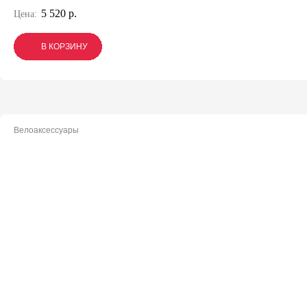
5 520 р.
Цена:
В КОРЗИНУ
В КОРЗИНУ
В КОРЗИНУ
Велоаксессуары