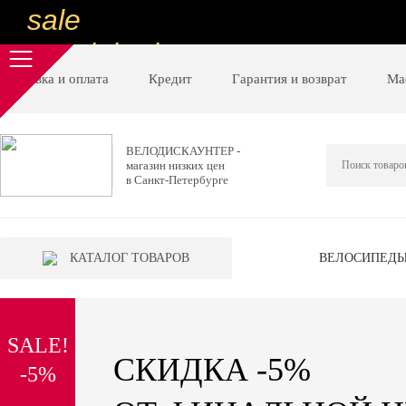
sale
special price
sale
Доставка и оплата
Кредит
Гарантия и возврат
Ма
ну очень
низкие цены
ВЕЛОДИСКАУНТЕР -
магазин низких цен
вот дешево
в Санкт-Петербурге
sale
special price
КАТАЛОГ ТОВАРОВ
ВЕЛОСИПЕД
sale
дешевле уже не будет
SALE!
sale
СКИДКА -5%
-5%
надо брать