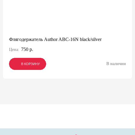
Флягодержатель Author ABC-16N black/silver
750 р.
Цена:
В наличии
В КОРЗИНУ
В КОРЗИНУ
В КОРЗИНУ