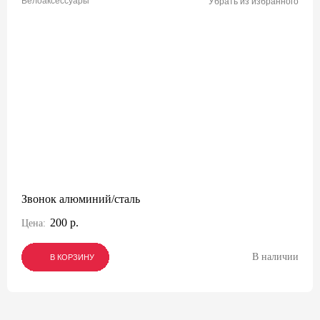
Велоаксессуары
Убрать из избранного
Звонок алюминий/сталь
200 р.
Цена:
В наличии
В КОРЗИНУ
В КОРЗИНУ
В КОРЗИНУ