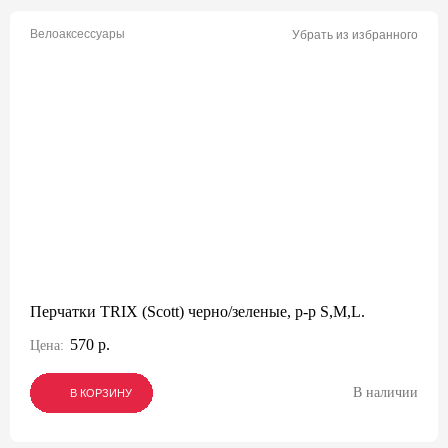
Велоаксессуары
Убрать из избранного
Перчатки TRIX (Scott) черно/зеленые, р-р S,M,L.
570 р.
Цена:
В наличии
В КОРЗИНУ
В КОРЗИНУ
В КОРЗИНУ