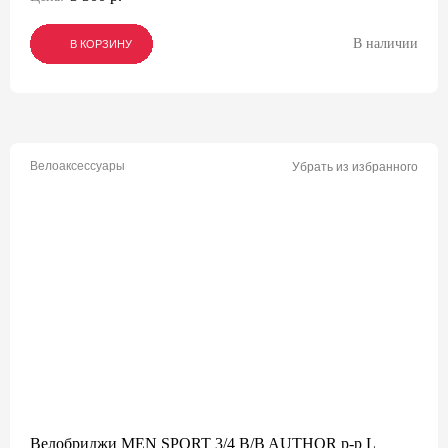
В наличии
В КОРЗИНУ
В КОРЗИНУ
В КОРЗИНУ
Велоаксессуары
Убрать из избранного
Велобриджи MEN SPORT 3/4 B/B AUTHOR р-р L