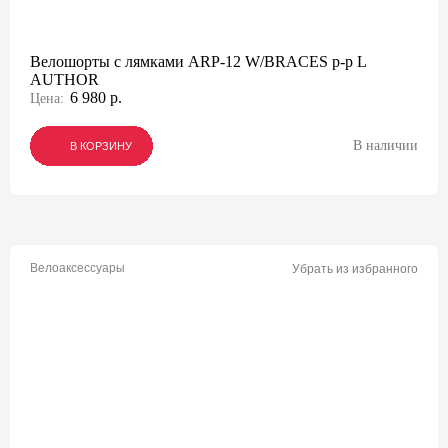
Велошорты с лямками ARP-12 W/BRACES р-р L
AUTHOR
6 980 р.
Цена:
В наличии
В КОРЗИНУ
В КОРЗИНУ
В КОРЗИНУ
Велоаксессуары
Убрать из избранного