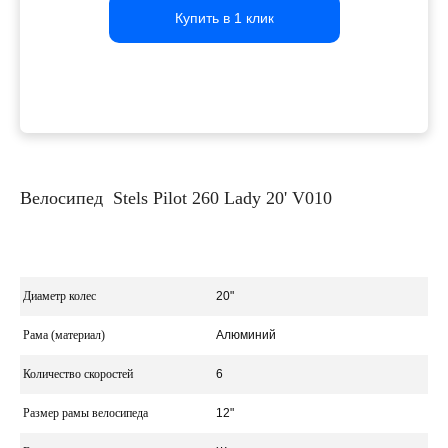
Купить в 1 клик
Купить в 1 клик
Купить в 1 клик
Велосипед Stels Pilot 260 Lady 20' V010
Диаметр колес
20"
Рама (материал)
Алюминий
Количество скоростей
6
Размер рамы велосипеда
12"