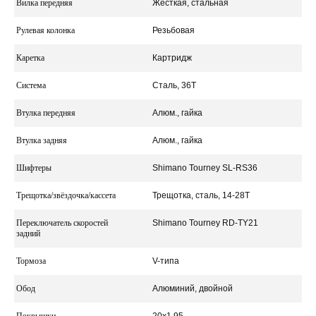
Вилка передняя
Жесткая, стальная
Рулевая колонка
Резьбовая
Каретка
Картридж
Система
Сталь, 36Т
Втулка передняя
Алюм., гайка
Втулка задняя
Алюм., гайка
Шифтеры
Shimano Tourney SL-RS36
Трещотка/звёздочка/кассета
Трещотка, сталь, 14-28Т
Переключатель скоростей
Shimano Tourney RD-TY21
задний
Тормоза
V-типа
Обод
Алюминий, двойной