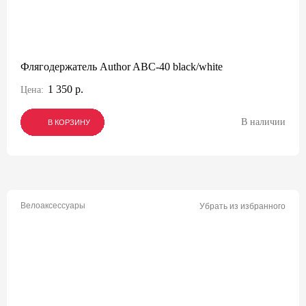
Флягодержатель Author ABC-40 black/white
1 350 р.
Цена:
В наличии
В КОРЗИНУ
В КОРЗИНУ
В КОРЗИНУ
Велоаксессуары
Убрать из избранного