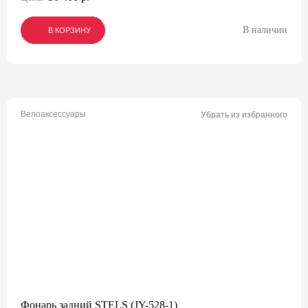
В наличии
В КОРЗИНУ
В КОРЗИНУ
В КОРЗИНУ
Велоаксессуары
Убрать из избранного
Фонарь задний STELS (JY-528-1)