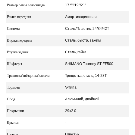
Размер рамы велосипеда
17.5"/19"/21"
Вилка передняя
Амортизационная
Система
Сталь/Пластик, 24/34/42Т
Втулка передняя
Сталь, быстр. зажим
Втулка задняя
Сталь, гайка
Шифтеры
SHIMANO Tourney ST-EF500
Трещотка/звёздочка/кассета
Трещотка, сталь, 14-28Т
Тормоза
V-типа
Обод
Алюминий, двойной
Покрышки
29x2.0
Крылья
-
Педали
Пластик