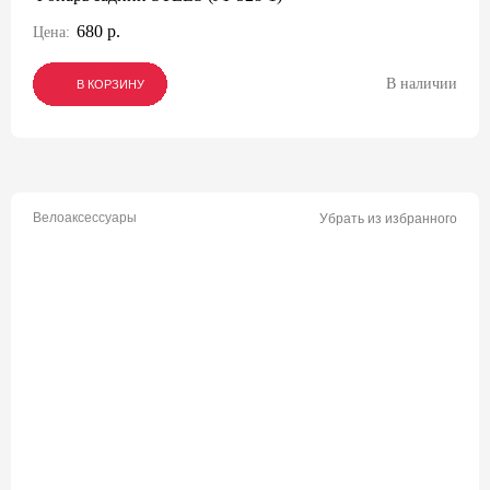
680 р.
Цена:
В наличии
В КОРЗИНУ
В КОРЗИНУ
В КОРЗИНУ
Велоаксессуары
Убрать из избранного