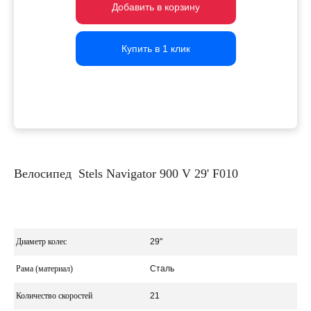
Добавить в корзину
Добавить в корзину
Добавить в корзину
Купить в 1 клик
Купить в 1 клик
Купить в 1 клик
Велосипед Stels Navigator 900 V 29' F010
Диаметр колес
29"
Рама (материал)
Сталь
Количество скоростей
21