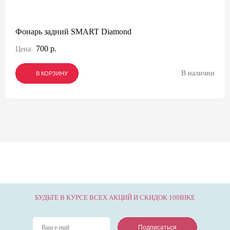
Фонарь задний SMART Diamond
700 р.
Цена:
В наличии
В КОРЗИНУ
В КОРЗИНУ
В КОРЗИНУ
БУДЬТЕ В КУРСЕ ВСЕХ АКЦИЙ И СКИДОК 100BIKE
Подписаться
Подписаться
Подписаться