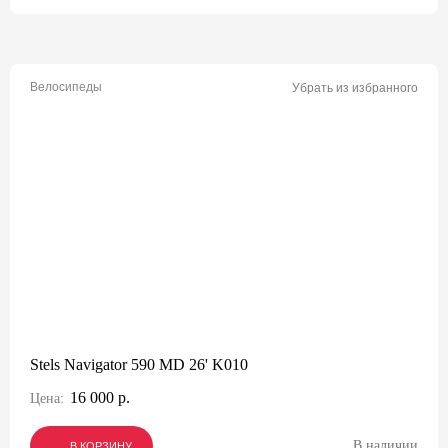
Велосипеды
Убрать из избранного
Stels Navigator 590 MD 26' K010
16 000 р.
Цена:
В наличии
В КОРЗИНУ
В КОРЗИНУ
В КОРЗИНУ