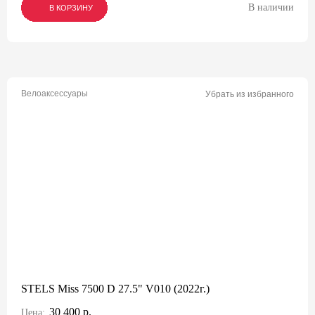
В наличии
В КОРЗИНУ
В КОРЗИНУ
В КОРЗИНУ
Велоаксессуары
Убрать из избранного
STELS Miss 7500 D 27.5" V010 (2022г.)
30 400 р.
Цена: