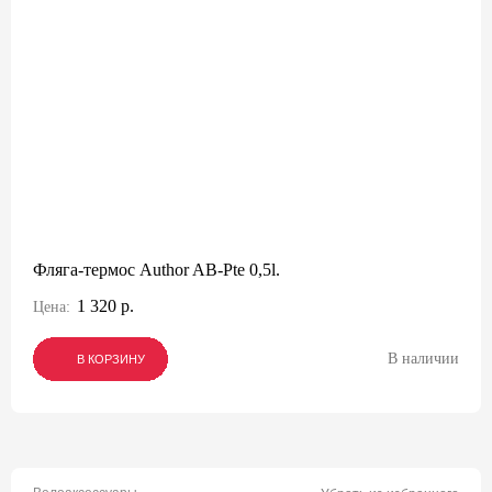
Фляга-термос Author AB-Pte 0,5l.
1 320 р.
Цена:
В наличии
В КОРЗИНУ
В КОРЗИНУ
В КОРЗИНУ