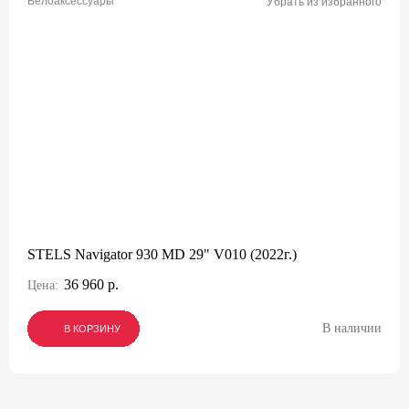
Велоаксессуары
Убрать из избранного
STELS Navigator 930 MD 29" V010 (2022г.)
36 960 р.
Цена:
В наличии
В КОРЗИНУ
В КОРЗИНУ
В КОРЗИНУ