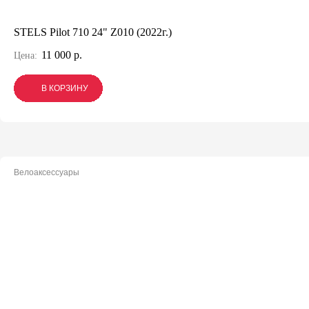
STELS Pilot 710 24" Z010 (2022г.)
11 000 р.
Цена:
В КОРЗИНУ
В КОРЗИНУ
В КОРЗИНУ
Велоаксессуары