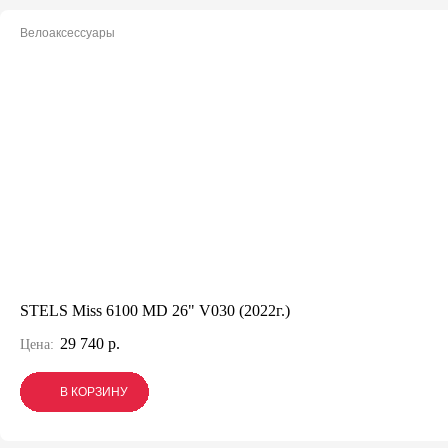
Велоаксессуары
STELS Miss 6100 MD 26" V030 (2022г.)
29 740 р.
Цена:
В КОРЗИНУ
В КОРЗИНУ
В КОРЗИНУ