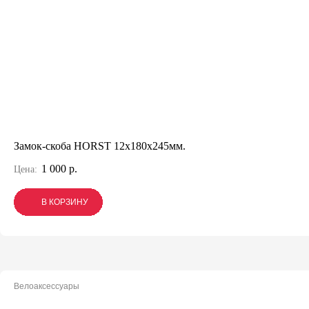
Замок-скоба HORST 12x180x245мм.
1 000 р.
Цена:
В КОРЗИНУ
В КОРЗИНУ
В КОРЗИНУ
Велоаксессуары