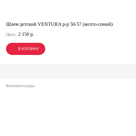
Шлем детский VENTURA р-р 50-57 (желто-синий)
2 150 р.
Цена:
В КОРЗИНУ
В КОРЗИНУ
В КОРЗИНУ
Велоаксессуары