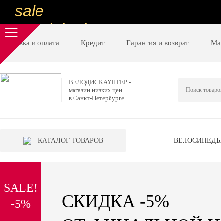
sale
special price
sale
Доставка и оплата
Кредит
Гарантия и возврат
Ма
ну очень
низкие цены
ВЕЛОДИСКАУНТЕР -
магазин низких цен
вот дешево
в Санкт-Петербурге
sale
special price
КАТАЛОГ ТОВАРОВ
ВЕЛОСИПЕД
sale
дешевле уже не будет
SALE!
sale
СКИДКА -5%
-5%
надо брать