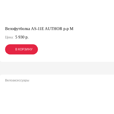
Велофутболка AS-11E AUTHOR р-р M
5 930 р.
Цена:
В КОРЗИНУ
В КОРЗИНУ
В КОРЗИНУ
Велоаксессуары