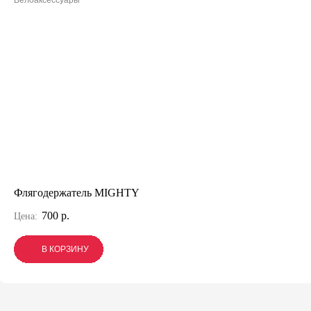
Велоаксессуары
Флягодержатель MIGHTY
700 р.
Цена:
В КОРЗИНУ
В КОРЗИНУ
В КОРЗИНУ