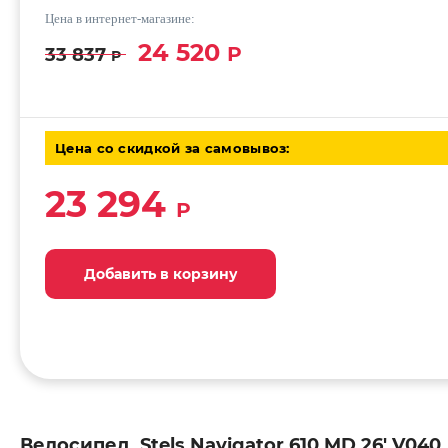
Цена в интернет-магазине:
24 520
Р
33 837
Р
Цена со скидкой за самовывоз:
23 294
Р
Добавить в корзину
Добавить в корзину
Добавить в корзину
Велосипед Stels Navigator 610 MD 26' V040