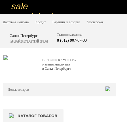
sale
special price
Доставка и оплата
Кредит
Гарантия и возврат
Мастерская
sale
ну очень
Телефон магазина:
Санкт-Петербург
8 (812) 907-07-00
или выберите другой город
низкие цены
вот дешево
ВЕЛОДИСКАУНТЕР -
магазин низких цен
sale
в Санкт-Петербурге
special price
sale
дешевле уже не будет
sale
КАТАЛОГ ТОВАРОВ
надо брать