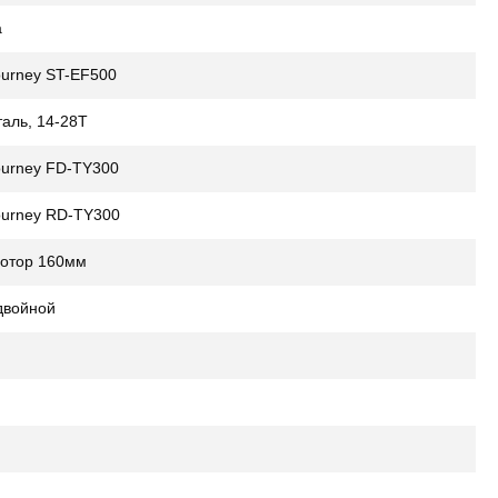
а
urney ST-EF500
таль, 14-28Т
urney FD-TY300
urney RD-TY300
 ротор 160мм
двойной