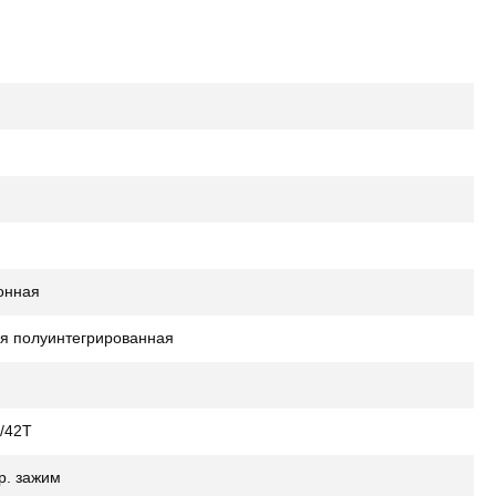
онная
я полуинтегрированная
4/42Т
р. зажим