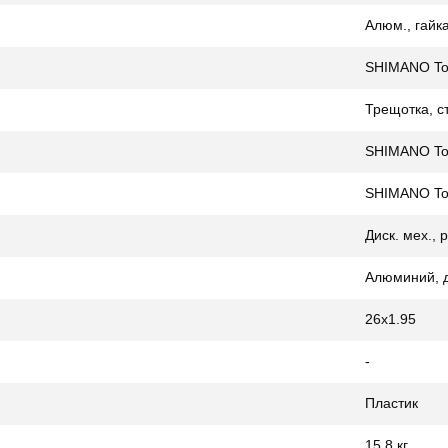
Алюм., гайк
SHIMANO To
Трещотка, с
SHIMANO To
SHIMANO To
Диск. мех.,
Алюминий, 
26x1.95
-
Пластик
15.8 кг