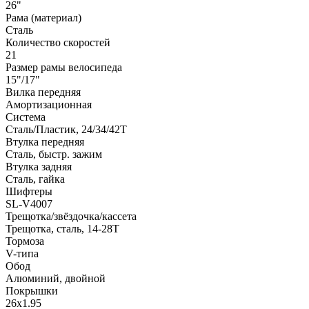
26"
Рама (материал)
Сталь
Количество скоростей
21
Размер рамы велосипеда
15"/17"
Вилка передняя
Амортизационная
Система
Сталь/Пластик, 24/34/42Т
Втулка передняя
Сталь, быстр. зажим
Втулка задняя
Сталь, гайка
Шифтеры
SL-V4007
Трещотка/звёздочка/кассета
Трещотка, сталь, 14-28Т
Тормоза
V-типа
Обод
Алюминий, двойной
Покрышки
26x1.95