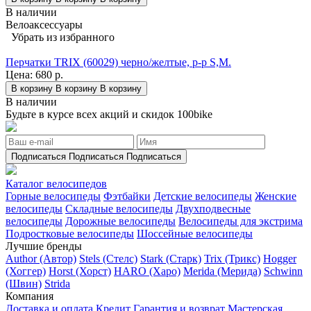
В наличии
Велоаксессуары
Убрать из избранного
Перчатки TRIX (60029) черно/желтые, р-р S,M.
Цена:
680 р.
В корзину
В корзину
В корзину
В наличии
Будьте в курсе всех акций и скидок 100bike
Подписаться
Подписаться
Подписаться
Каталог велосипедов
Горные велосипеды
Фэтбайки
Детские велосипеды
Женские
велосипеды
Складные велосипеды
Двухподвесные
велосипеды
Дорожные велосипеды
Велосипеды для экстрима
Подростковые велосипеды
Шоссейные велосипеды
Лучшие бренды
Author (Автор)
Stels (Стелс)
Stark (Старк)
Trix (Трикс)
Hogger
(Хоггер)
Horst (Хорст)
HARO (Харо)
Merida (Мерида)
Schwinn
(Швин)
Strida
Компания
Доставка и оплата
Кредит
Гарантия и возврат
Мастерская