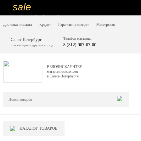
sale
special price
Доставка и оплата
Кредит
Гарантия и возврат
Мастерская
sale
ну очень
Телефон магазина:
Санкт-Петербург
8 (812) 907-07-00
или выберите другой город
низкие цены
вот дешево
ВЕЛОДИСКАУНТЕР -
магазин низких цен
sale
в Санкт-Петербурге
special price
sale
дешевле уже не будет
sale
КАТАЛОГ ТОВАРОВ
надо брать