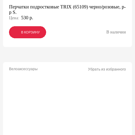
Перчатки подростковые TRIX (65109) черно/розовые, р-
р S.
530 р.
Цена:
В наличии
В КОРЗИНУ
В КОРЗИНУ
В КОРЗИНУ
Велоаксессуары
Убрать из избранного