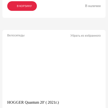
В наличии
В КОРЗИНУ
В КОРЗИНУ
В КОРЗИНУ
Велосипеды
Убрать из избранного
HOGGER Quantum 20' ( 2021г.)