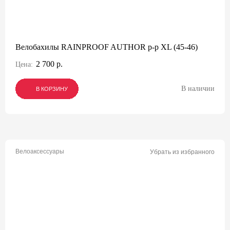
Велобахилы RAINPROOF AUTHOR р-р XL (45-46)
2 700 р.
Цена:
В наличии
В КОРЗИНУ
В КОРЗИНУ
В КОРЗИНУ
Велоаксессуары
Убрать из избранного