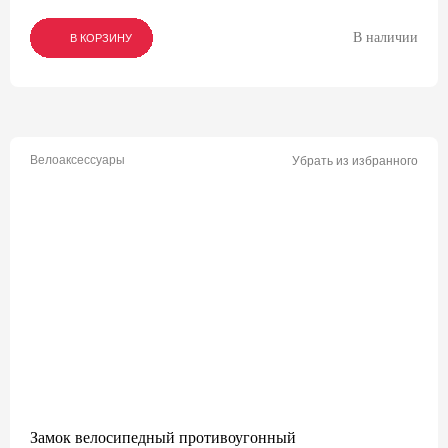
В наличии
В КОРЗИНУ
В КОРЗИНУ
В КОРЗИНУ
Велоаксессуары
Убрать из избранного
Замок велосипедный противоугонный