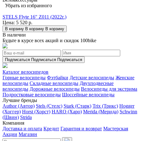
Убрать из избранного
STELS Flyte 16" Z011 (2022г.)
Цена:
5 520 р.
В корзину
В корзину
В корзину
В наличии
Будьте в курсе всех акций и скидок 100bike
Подписаться
Подписаться
Подписаться
Каталог велосипедов
Горные велосипеды
Фэтбайки
Детские велосипеды
Женские
велосипеды
Складные велосипеды
Двухподвесные
велосипеды
Дорожные велосипеды
Велосипеды для экстрима
Подростковые велосипеды
Шоссейные велосипеды
Лучшие бренды
Author (Автор)
Stels (Стелс)
Stark (Старк)
Trix (Трикс)
Hogger
(Хоггер)
Horst (Хорст)
HARO (Харо)
Merida (Мерида)
Schwinn
(Швин)
Strida
Компания
Доставка и оплата
Кредит
Гарантия и возврат
Мастерская
Акции
Магазин