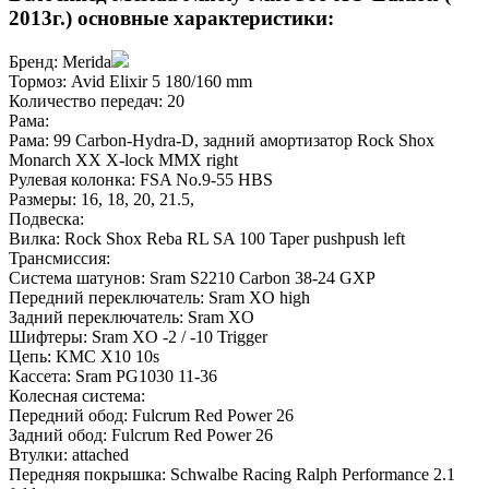
2013г.) основные характеристики:
Бренд:
Merida
Тормоз:
Avid Elixir 5 180/160 mm
Количество передач:
20
Рама:
Рама:
99 Carbon-Hydra-D, задний амортизатор Rock Shox
Monarch XX X-lock MMX right
Рулевая колонка:
FSA No.9-55 HBS
Размеры:
16
,
18
,
20
,
21.5
,
Подвеска:
Вилка:
Rock Shox Reba RL SA 100 Taper pushpush left
Трансмиссия:
Система шатунов:
Sram S2210 Carbon 38-24 GXP
Передний переключатель:
Sram XO high
Задний переключатель:
Sram XO
Шифтеры:
Sram XO -2 / -10 Trigger
Цепь:
KMC X10 10s
Кассета:
Sram PG1030 11-36
Колесная система:
Передний обод:
Fulcrum Red Power 26
Задний обод:
Fulcrum Red Power 26
Втулки:
attached
Передняя покрышка:
Schwalbe Racing Ralph Performance 2.1