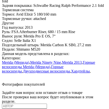
fold
Задняя покрышка:
Schwalbe Racing Ralph Performance 2.1 fold
Тормозная система
Тормоз:
Avid Elixir 5 180/160 mm
Тормозные ручки:
attached
Другие
Год выпуска:
2013
Руль:
FSA Afterburner Riser, 680 / 15 mm Rise
Вынос руля:
Merida Pro E OS, 7°
Седло:
Selle Italia X1
Подседельный штырь:
Merida Carbon K SB0, 27.2 mm
Педали:
Shimano M520
Данная модель представлена в разделах:
Категории:
Merida (Мерида)
,
Merida Ninety Nine
,
Merida 2013
,
Горные
велосипеды Merida (Мерида)
,
Горные
велосипеды
,
Двухподвесные велосипеды
,
Хардтейлы
,
Фотографии покупателей
Задайте нам вопрос или оставьте отзыв о товаре
После проверки ваш вопрос будет опубликован в этом
разделе.