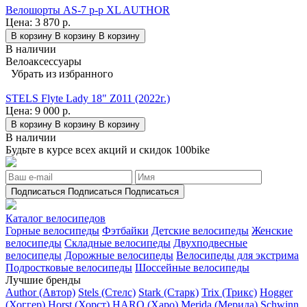
Велошорты AS-7 р-р XL AUTHOR
Цена:
3 870 р.
В корзину
В корзину
В корзину
В наличии
Велоаксессуары
Убрать из избранного
STELS Flyte Lady 18" Z011 (2022г.)
Цена:
9 000 р.
В корзину
В корзину
В корзину
В наличии
Будьте в курсе всех акций и скидок 100bike
Подписаться
Подписаться
Подписаться
Каталог велосипедов
Горные велосипеды
Фэтбайки
Детские велосипеды
Женские
велосипеды
Складные велосипеды
Двухподвесные
велосипеды
Дорожные велосипеды
Велосипеды для экстрима
Подростковые велосипеды
Шоссейные велосипеды
Лучшие бренды
Author (Автор)
Stels (Стелс)
Stark (Старк)
Trix (Трикс)
Hogger
(Хоггер)
Horst (Хорст)
HARO (Харо)
Merida (Мерида)
Schwinn